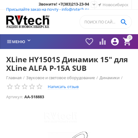
Звоните! +7(383)213-23-94

Новосибирск
Присылайте заказ на почту - info@rvtech.ru

0






МЕНЮ
XLine HY1501S Динамик 15" для
XLine ALFA P-15A SUB
Главная
/
Звуковое и световое оборудование
/
Динамики
/
Написать отзыв
Артикул:
AA-518883