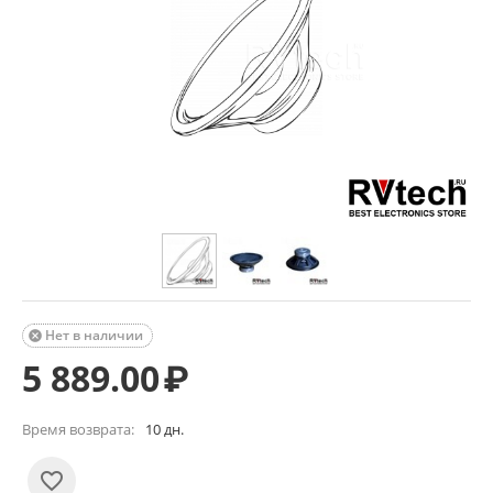
Нет в наличии

5 889.00
₽
Время возврата:
10 дн.