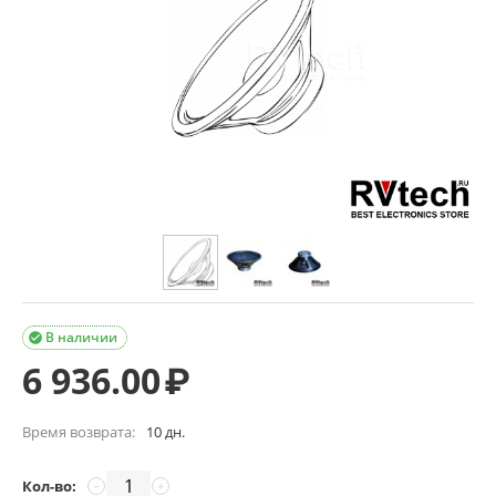
В наличии

6 936.00
₽
Время возврата:
10 дн.
Кол-во:
−
+