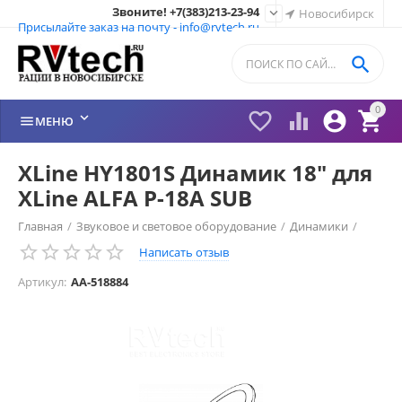
Звоните! +7(383)213-23-94

Новосибирск
Присылайте заказ на почту - info@rvtech.ru

0






МЕНЮ
XLine HY1801S Динамик 18" для
XLine ALFA P-18A SUB
Главная
/
Звуковое и световое оборудование
/
Динамики
/
Написать отзыв
Артикул:
AA-518884