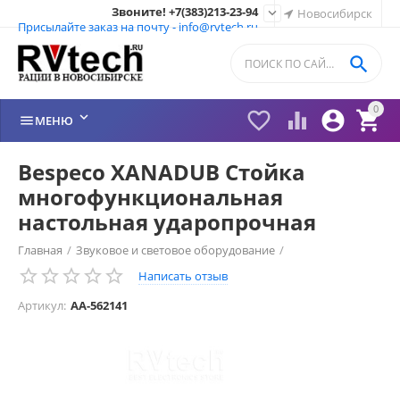
Звоните! +7(383)213-23-94

Новосибирск
Присылайте заказ на почту - info@rvtech.ru

0






МЕНЮ
Bespeco XANADUB Стойка
многофункциональная
настольная ударопрочная
Главная
/
Звуковое и световое оборудование
/
Написать отзыв
Гитарные стойки
/
Артикул:
AA-562141