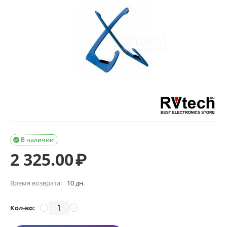
В наличии

2 325.00
₽
Время возврата:
10 дн.
Кол-во:
−
+