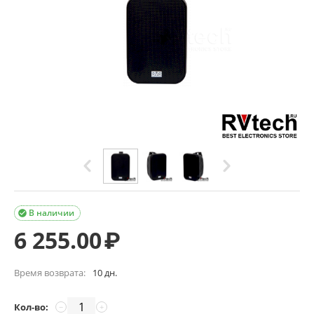
В наличии

6 255.00
₽
Время возврата:
10 дн.
Кол-во:
−
+