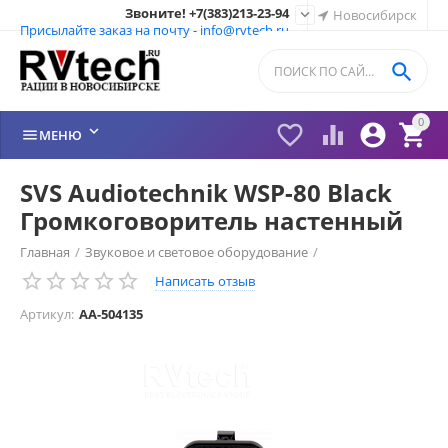
Звоните! +7(383)213-23-94

Новосибирск
Присылайте заказ на почту - info@rvtech.ru

0






МЕНЮ
SVS Audiotechnik WSP-80 Black
Громкоговоритель настенный
Главная
/
Звуковое и световое оборудование
/
Написать отзыв
Громкоговорители настенные
/
Артикул:
AA-504135