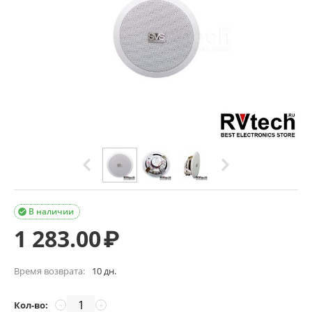
В наличии

1 283.00
₽
Время возврата:
10 дн.
Кол-во:
−
+