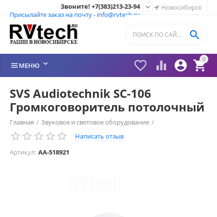
Звоните! +7(383)213-23-94

Новосибирск
Присылайте заказ на почту - info@rvtech.ru

0






МЕНЮ
SVS Audiotechnik SC-106
Громкоговоритель потолочный
Главная
/
Звуковое и световое оборудование
/
Написать отзыв
Громкоговорители потолочные
/
Артикул:
AA-518921