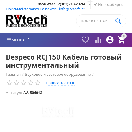
Звоните! +7(383)213-23-94

Новосибирск
Присылайте заказ на почту - info@rvtech.ru

0






МЕНЮ
Bespeco RCJ150 Кабель готовый
инструментальный
Главная
/
Звуковое и световое оборудование
/
Написать отзыв
Инструментальные кабели
/
Артикул:
AA-504012