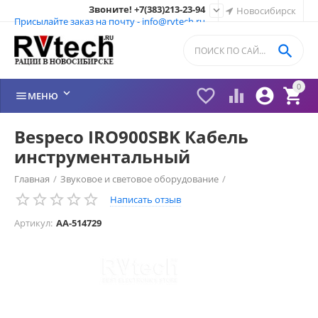
Звоните! +7(383)213-23-94

Новосибирск
Присылайте заказ на почту - info@rvtech.ru

0






МЕНЮ
Bespeco IRO900SBK Кабель
инструментальный
Главная
/
Звуковое и световое оборудование
/
Написать отзыв
Инструментальные кабели
/
Артикул:
AA-514729