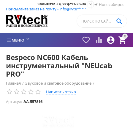
Звоните! +7(383)213-23-94

Новосибирск
Присылайте заказ на почту - info@rvtech.ru

0






МЕНЮ
Bespeco NC600 Кабель
инструментальный "NEUcab
PRO"
Главная
/
Звуковое и световое оборудование
/
Написать отзыв
Инструментальные кабели
/
Артикул:
AA-557816