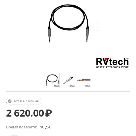
Нет в наличии

2 620.00
₽
Время возврата:
10 дн.