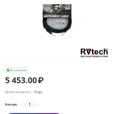
В наличии

5 453.00
₽
Время возврата:
10 дн.
Кол-во:
−
+