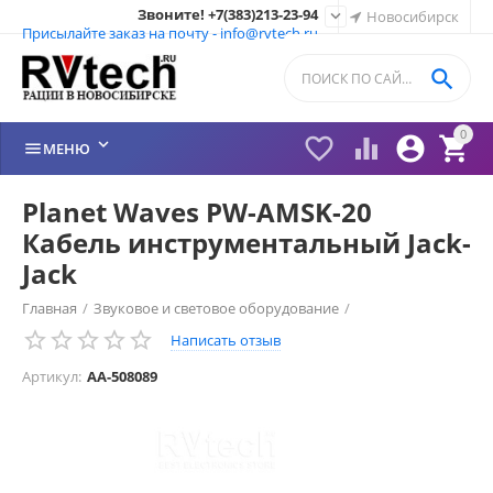
Звоните! +7(383)213-23-94

Новосибирск
Присылайте заказ на почту - info@rvtech.ru

0






МЕНЮ
Planet Waves PW-AMSK-20
Кабель инструментальный Jack-
Jack
Главная
/
Звуковое и световое оборудование
/
Написать отзыв
Инструментальные кабели
/
Артикул:
AA-508089