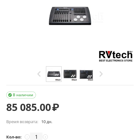
В наличии

85 085.00
₽
Время возврата:
10 дн.
Кол-во:
−
+