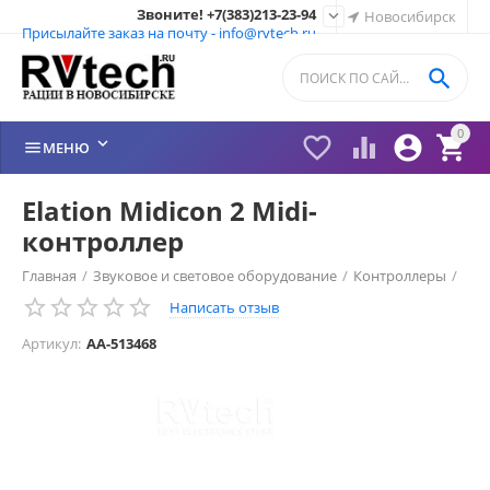
Звоните! +7(383)213-23-94

Новосибирск
Присылайте заказ на почту - info@rvtech.ru

0






МЕНЮ
Elation Midicon 2 Midi-
контроллер
Главная
/
Звуковое и световое оборудование
/
Контроллеры
/
Написать отзыв
Артикул:
AA-513468