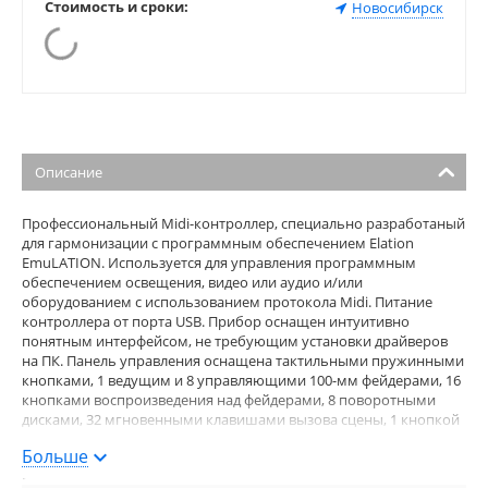
Стоимость и сроки:
Новосибирск
Описание
Профессиональный Midi-контроллер, специально разработаный
для гармонизации с программным обеспечением Elation
EmuLATION. Используется для управления программным
обеспечением освещения, видео или аудио и/или
оборудованием с использованием протокола Midi. Питание
контроллера от порта USB. Прибор оснащен интуитивно
понятным интерфейсом, не требующим установки драйверов
на ПК. Панель управления оснащена тактильными пружинными
кнопками, 1 ведущим и 8 управляющими 100-мм фейдерами, 16
кнопками воспроизведения над фейдерами, 8 поворотными
дисками, 32 мгновенными клавишами вызова сцены, 1 кнопкой
затемнения, 6 кнопками общего назначения для часто
Больше
используемых функций, 8 кнопками с эффектами ударного/
мгновенного доступа, 4 вращающимися энкодерами с входом