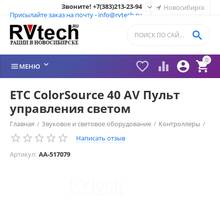
Звоните! +7(383)213-23-94

Новосибирск
Присылайте заказ на почту - info@rvtech.ru

0






МЕНЮ
ETC ColorSource 40 AV Пульт
управления светом
Главная
/
Звуковое и световое оборудование
/
Контроллеры
/
Написать отзыв
Артикул:
AA-517079