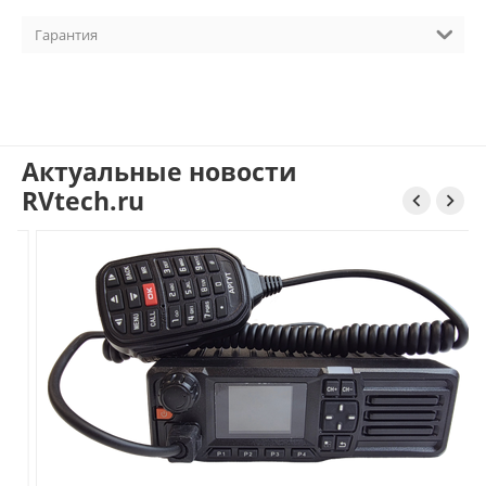
контроля с помощью сети Amigo.
Гарантия
Наличие: под заказ
Актуальные новости
RVtech.ru

