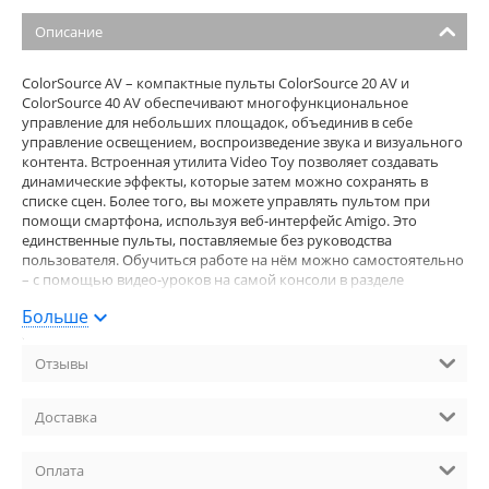
Описание
ColorSource AV – компактные пульты ColorSource 20 AV и
ColorSource 40 AV обеспечивают многофункциональное
управление для небольших площадок, объединив в себе
управление освещением, воспроизведение звука и визуального
контента. Встроенная утилита Video Toy позволяет создавать
динамические эффекты, которые затем можно сохранять в
списке сцен. Более того, вы можете управлять пультом при
помощи смартфона, используя веб-интерфейс Amigo. Это
единственные пульты, поставляемые без руководства
пользователя. Обучиться работе на нём можно самостоятельно
– с помощью видео-уроков на самой консоли в разделе
“помощь”. Также, эти уроки доступны в свободном доступе.
Больше
ColorSource 40 AV - 40 фейдеров и 80 каналов управления
(диммеров или многофункциональных устройств) в пяти
пространствах sACN; - 4 программируемых фейдеров, 5
Отзывы
программируемых кнопок управления; - 7-ми дюймовый
сенсорный экран с полным функционалом; - Два порта 5-pin XLR
DMX/RDM; - Один порт RJ45; - Два USB порта; - 1/8 дюймовые
Доставка
стерео аудио входы и выходы; - Один порт HDMI для
воспроизведения изображений или видео, а также подключения
Оплата
дополнительного монитора; - Возможность удалённого