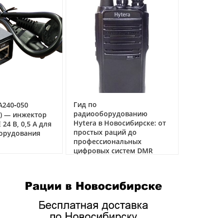
Гид по
0‑050
Рация Аргу
радиооборудованию
речная рад
— инжектор
Hytera в Новосибирске: от
связи на во
В, 0,5 А для
простых раций до
удования
04.03.2026
профессиональных
цифровых систем DMR
05.05.2026