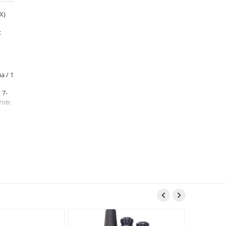
X)
с
а / 1
 7-
тов:
ии

