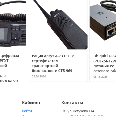
фровая
Рация Аргут А‑73 UHF с
Ubiquiti GP‑A24
УТ
сертификатом
(POE‑24‑12W) 
й
транспортной
питания PoE 24 
безопасности СТБ 969
сетевого обор
05.20.2026
05.18.2026
д ключ
Кабинет
Контакты
Войти
ул. Петухова 114