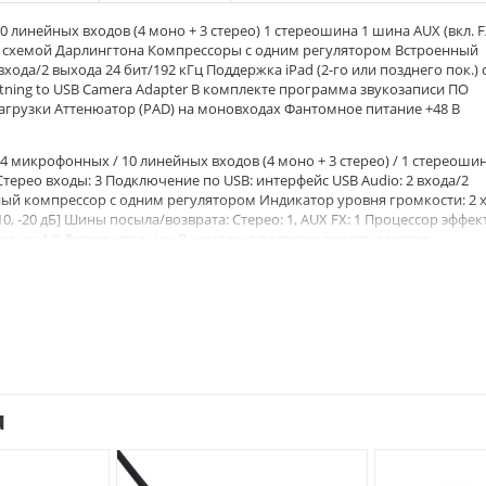
линейных входов (4 моно + 3 стерео) 1 стереошина 1 шина AUX (вкл. F
 схемой Дарлингтона Компрессоры с одним регулятором Встроенный
ода/2 выхода 24 бит/192 кГц Поддержка iPad (2-го или позднего пок.) 
htning to USB Camera Adapter В комплекте программа звукозаписи ПО
загрузки Аттенюатор (PAD) на моновходах Фантомное питание +48 В
микрофонных / 10 линейных входов (4 моно + 3 стерео) / 1 стереошин
Стерео входы: 3 Подключение по USB: интерфейс USB Audio: 2 входа/2
ый компрессор с одним регулятором Индикатор уровня громкости: 2 x
10, -20 дБ] Шины посыла/возврата: Стерео: 1, AUX FX: 1 Процессор эффек
Вес, кг: 1.9 Дополнительно: В комплект поставки входят: адаптер
ческая документация. Можно приобрести дополнительно: адаптер
ератур: 0 ~ +40°C Страна-производитель: Индонезия Наличие: в налич
u