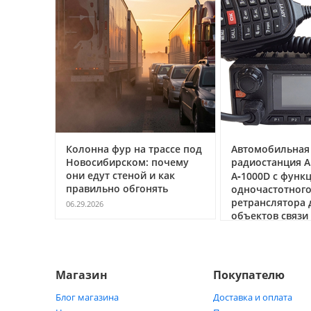
:
Колонна фур на трассе под
Автомобильная ци
Новосибирском: почему
радиостанция АРГ
ят
они едут стеной и как
А‑1000D с функцие
д
правильно обгонять
одночастотного
ретранслятора для
06.29.2026
объектов связи по
05.21.2026
Магазин
Покупателю
Блог магазина
Доставка и оплата