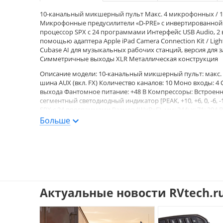
10-канальный микшерный пульт Макс. 4 микрофонных / 10 
Микрофонные предусилители «D-PRE» с инвертированной
процессор SPX с 24 программами Интерфейс USB Audio, 2 вх
помощью адаптера Apple iPad Camera Connection Kit / Lig
Cubase AI для музыкальных рабочих станций, версия для 
Симметричные выходы XLR Металлическая конструкция
Описание модели: 10-канальный микшерный пульт: макс. 4 
шина AUX (вкл. FX) Количество каналов: 10 Моно входы: 4 
выхода Фантомное питание: +48 В Компрессоры: Встроенн
сегментный светодиодный индикатор [PEAK, +10, +6, 0, -6, -
SPX с 24 программами Размер (ШхВхГ), мм: 244; x; 71; 294 
переменного тока, руководство для пользователя, техни
Больше
подставки для микрофона BMS-10A Диапазон рабочих темп
Актуальные новости RVtech.r