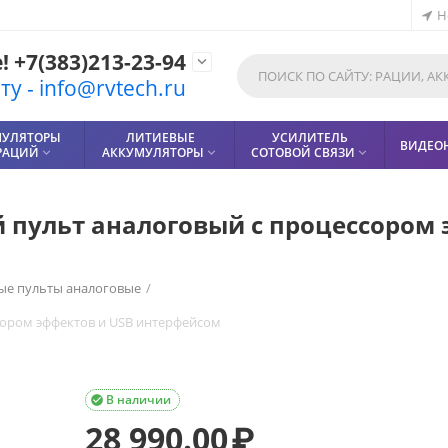
Н
 +7(383)213-23-94

у - info@rvtech.ru
МУЛЯТОРЫ
ЛИТИЕВЫЕ
УСИЛИТЕЛЬ
ВИДЕО
РАЦИЙ
АККУМУЛЯТОРЫ
СОТОВОЙ СВЯЗИ



ульт аналоговый с процессором 
е пульты аналоговые
/
ором эффектов и USB интерфейсом
В наличии

28 990.00
₽