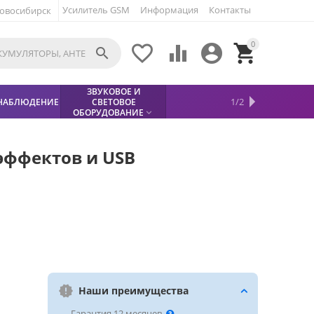
Усилитель GSM
Информация
Контакты
овосибирск
0





ЗВУКОВОЕ И
МЕТАЛЛОДЕТЕКТОР
ХИТЫ
КИСЛОТНЫЕ
1/2
НАБЛЮДЕНИЕ
СВЕТОВОЕ
УСЛУГИ
БЕЗОПАСНОСТЬ
СКИДКИ
НОВИНКИ


АККУМУЛЯТОРЫ
ПРОДАЖ
СФИНКС (SPHINX)

ОБОРУДОВАНИЕ

эффектов и USB
Наши преимущества
— Гарантия 12 месяцев