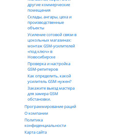
другие коммерческие
помещения
Склады, ангары, цеха и
производственные
объекты
Усиление сотовой связи в
цокольных магазинах:
монтаж GSM‑усилителей
«под ключ» в
Новосибирске
Проверка и настройка
GSM-репитеров
Как определить, какой
усилитель GSM нужен?
Закажите выезд мастера
для замера GSM
обстановки.
Программирование раций
О компании
Политика
конфиденциальности
Карта сайта