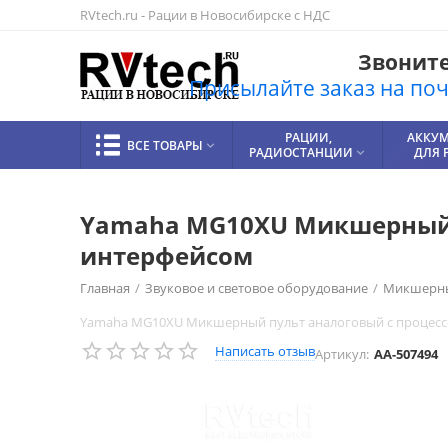
RVtech.ru - Рации в Новосибирске с НДС
Звоните!
Присылайте заказ на почт
РАЦИИ,
АККУ
ВСЕ ТОВАРЫ

РАДИОСТАНЦИИ
ДЛЯ 

Yamaha MG10XU Микшерный п
интерфейсом
Главная
/
Звуковое и световое оборудование
/
Микшерны
Yamaha MG10XU Микшерный пульт аналоговый с процесс
Написать отзыв
Артикул:
AA-507494