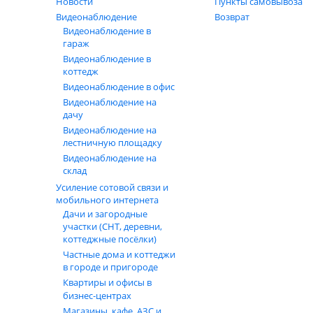
Новости
Пункты самовывоза
Видеонаблюдение
Возврат
Видеонаблюдение в
гараж
Видеонаблюдение в
коттедж
Видеонаблюдение в офис
Видеонаблюдение на
дачу
Видеонаблюдение на
лестничную площадку
Видеонаблюдение на
склад
Усиление сотовой связи и
мобильного интернета
Дачи и загородные
участки (СНТ, деревни,
коттеджные посёлки)
Частные дома и коттеджи
в городе и пригороде
Квартиры и офисы в
бизнес‑центрах
Магазины, кафе, АЗС и