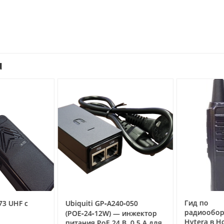
u
Гид по
3 UHF с
Ubiquiti GP‑A240‑050
радиообор
(POE‑24‑12W) — инжектор
Hytera в Но
питания PoE 24 В, 0,5 А для