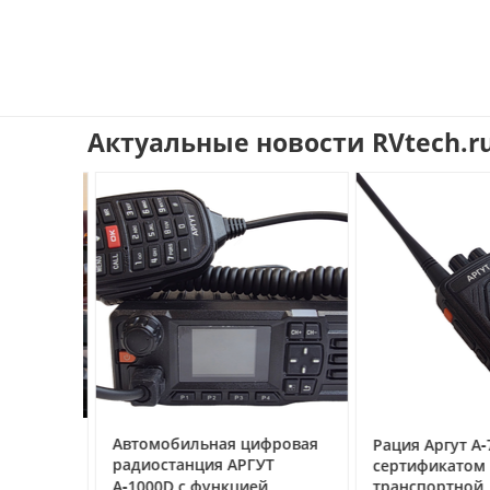
Актуальные новости RVtech.r
ссе под
Автомобильная цифровая
Рация Аргут А‑7
очему
радиостанция АРГУТ
сертификатом
ак
А‑1000D с функцией
транспортной