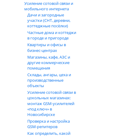
Усиление сотовой связи и
мобильного интернета
Дачи и загородные
участки (СНТ, деревни,
коттеджные посёлки)
Частные дома и коттеджи
в городе и пригороде
Квартиры и офисы в
бизнес‑центрах
Магазины, кафе, АЗС и
другие коммерческие
помещения
Склады, ангары, цеха и
производственные
объекты
Усиление сотовой связи в
цокольных магазинах:
монтаж GSM‑усилителей
«под ключ» в
Новосибирске
Проверка и настройка
GSM-репитеров
Как определить, какой