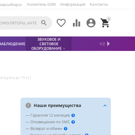
Усилитель GSM
Информация
Контакты
овосибирск
0





ЗВУКОВОЕ И
МЕТАЛЛОДЕТЕКТОР
ХИТЫ
КИСЛОТНЫЕ
1/2
НАБЛЮДЕНИЕ
СВЕТОВОЕ
УСЛУГИ
БЕЗОПАСНОСТЬ
СКИДКИ
НОВИНКИ


АККУМУЛЯТОРЫ
ПРОДАЖ
СФИНКС (SPHINX)

ОБОРУДОВАНИЕ

грузка до 15 кг)
Наши преимущества
— Гарантия 12 месяцев
— Оповещение по SMS
— Возврат и обмен