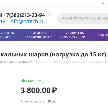
Н
 +7(383)213-23-94

у - info@rvtech.ru
МУЛЯТОРЫ
ЛИТИЕВЫЕ
УСИЛИТЕЛЬ
ВИДЕО
РАЦИЙ
АККУМУЛЯТОРЫ
СОТОВОЙ СВЯЗИ



кальных шаров (нагрузка до 15 кг)
ля зеркальных шаров
/
XLine M-AC-AM Мотор для зеркальных шаров (на
В наличии

3 800.00
₽
Время возврата:
10 дн.