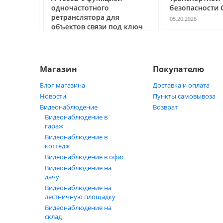
ь
одночастотного
безопасности С
ретранслятора для
05.20.2026
объектов связи под ключ
05.21.2026
Магазин
Покупателю
Блог магазина
Доставка и оплата
Новости
Пункты самовывоза
Видеонаблюдение
Возврат
Видеонаблюдение в
гараж
Видеонаблюдение в
коттедж
Видеонаблюдение в офис
Видеонаблюдение на
дачу
Видеонаблюдение на
лестничную площадку
Видеонаблюдение на
склад