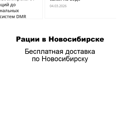
ций до
VHF
04.03.2026
нальных
04.03.2026
истем DMR