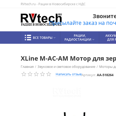
RVtech.ru - Рации в Новосибирске с НДС
Звоните!
Присылайте заказ на почт
РАЦИИ,
АККУ
ВСЕ ТОВАРЫ

РАДИОСТАНЦИИ
ДЛЯ 

XLine M-AC-AM Мотор для зер
Главная
/
Звуковое и световое оборудование
/
Моторы д
Написать отзыв
Артикул:
AA-518264