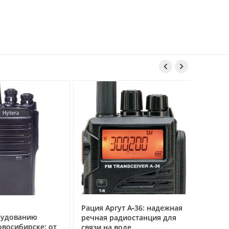


Рация Аргут А‑36: надежная
Рация Ар
удованию
речная радиостанция для
профес
восибирске: от
связи на воде
авиацио