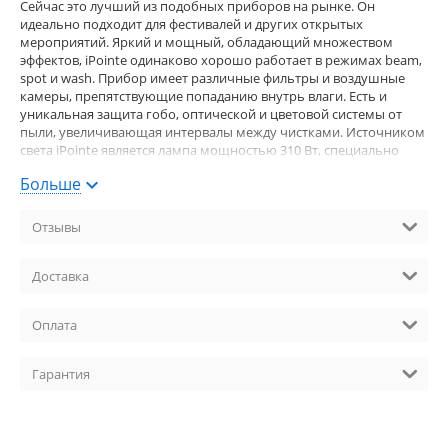
Сейчас это лучший из подобных приборов на рынке. Он
идеально подходит для фестивалей и других открытых
мероприятий. Яркий и мощный, обладающий множеством
эффектов, iPointe одинаково хорошо работает в режимах beam,
spot и wash. Прибор имеет различные фильтры и воздушные
камеры, препятствующие попаданию внутрь влаги. Есть и
уникальная защита гобо, оптической и цветовой системы от
пыли, увеличивающая интервалы между чистками. Источником
света iPointe является лампа мощностью 310 Вт, специально
разработанная для Robe компанией Osram. Луч прибора
Больше
кристально чистый, имеет четкие края и настраиваемый угол от
1,8° до 42°, а с помощью шторок можно сформировать его
форму. Статичные и вращающиеся гобо создают прекрасные
Отзывы
пространственные эффекты и проецируют изображения с
потрясающей четкостью и равномерностью. Инновационные
эффекты включают в себя 12 различных лучевых и flower
Доставка
эффектов. Имея такое же управление по DMX, iPointe и
MegaPointe взаимозаменяемы. Pointe, MegaPointe, iPointe –
Оплата
лучшая серия приборов «все в одном».
Источник света: Газоразрядная лампа Osram Sirius HRI 310 W RO
Гарантия
Потребляемая мощность, Вт: 550 Ресурс, ч: Стандартный режим
(310 Вт) - 2500 часов, в режиме Eco (230 Вт) - 3500 часов Угол
раскрытия луча, град.: 1.8°– 21° (Beam), 3°– 42° (Spot) Эффекты:
Смешение цветов CMY, вращающиеся и статичные гобо, 12