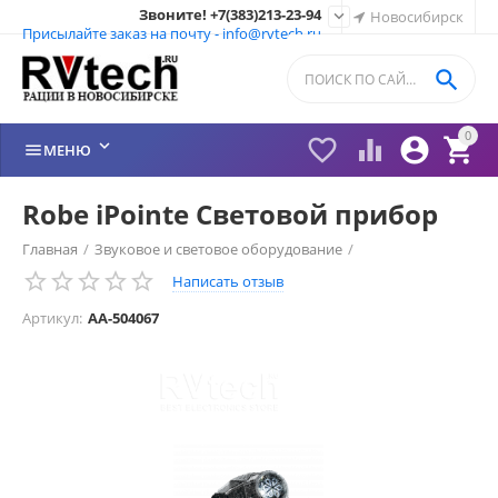
Звоните! +7(383)213-23-94

Новосибирск
Присылайте заказ на почту - info@rvtech.ru

0






МЕНЮ
Robe iPointe Световой прибор
Главная
/
Звуковое и световое оборудование
/
Написать отзыв
Приборы полного движения Spot
/
Артикул:
AA-504067