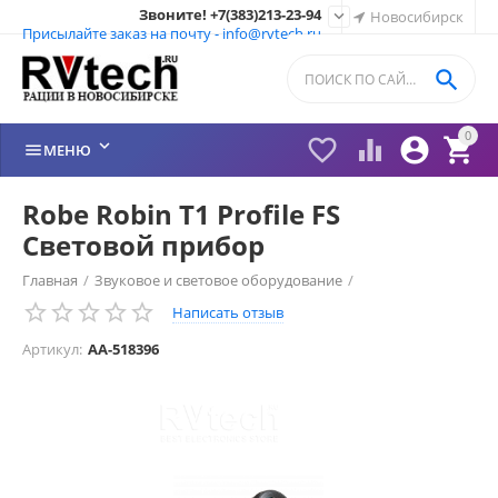
Звоните! +7(383)213-23-94

Новосибирск
Присылайте заказ на почту - info@rvtech.ru

0






МЕНЮ
Robe Robin T1 Profile FS
Световой прибор
Главная
/
Звуковое и световое оборудование
/
Написать отзыв
Приборы полного движения Spot
/
Артикул:
AA-518396