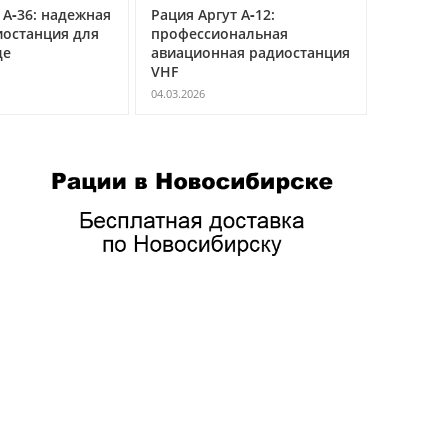
 А‑36: надежная
Рация Аргут А‑12:
Рация Ар
иостанция для
профессиональная
универс
де
авиационная радиостанция
мульти
VHF
радиост
04.03.2026
04.03.2026