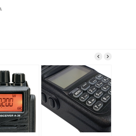
3,

