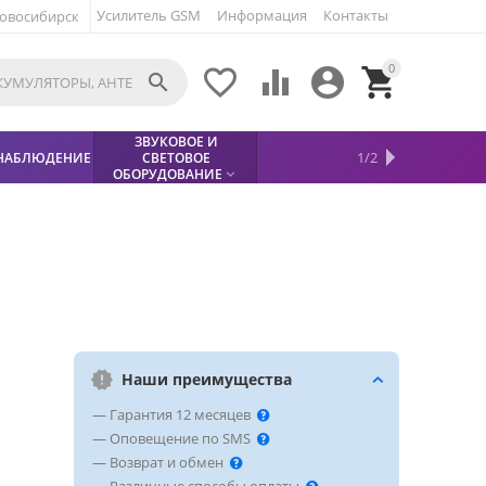
Усилитель GSM
Информация
Контакты
овосибирск
0





ЗВУКОВОЕ И
МЕТАЛЛОДЕТЕКТОР
ХИТЫ
КИСЛОТНЫЕ
1/2
НАБЛЮДЕНИЕ
СВЕТОВОЕ
УСЛУГИ
БЕЗОПАСНОСТЬ
СКИДКИ
НОВИНКИ


АККУМУЛЯТОРЫ
ПРОДАЖ
СФИНКС (SPHINX)

ОБОРУДОВАНИЕ

Наши преимущества
— Гарантия 12 месяцев
— Оповещение по SMS
— Возврат и обмен