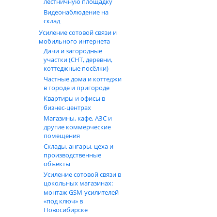
лестничную площадку
Видеонаблюдение на
склад
Усиление сотовой связи и
мобильного интернета
Дачи и загородные
участки (СНТ, деревни,
коттеджные посёлки)
Частные дома и коттеджи
в городе и пригороде
Квартиры и офисы в
бизнес‑центрах
Магазины, кафе, АЗС и
другие коммерческие
помещения
Склады, ангары, цеха и
производственные
объекты
Усиление сотовой связи в
цокольных магазинах:
монтаж GSM‑усилителей
«под ключ» в
Новосибирске