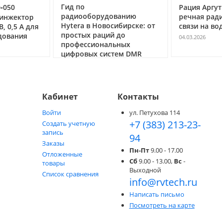
Гид по
0‑050
Рация Аргут
радиооборудованию
речная рад
 инжектор
Hytera в Новосибирске: от
связи на во
, 0,5 А для
простых раций до
дования
04.03.2026
профессиональных
цифровых систем DMR
05.05.2026
Кабинет
Контакты
Войти
ул. Петухова 114
+7 (383) 213-23-
Создать учетную
запись
94
Заказы
Пн-Пт
9.00 - 17.00
Отложенные
Сб
9.00 - 13.00,
Вс
-
товары
Выходной
Список сравнения
info@rvtech.ru
Написать письмо
Посмотреть на карте