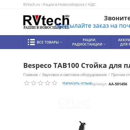
RVtech.ru - Рации в Новосибирске с НДС
Звоните!
Присылайте заказ на почт
РАЦИИ,
АККУ
ВСЕ ТОВАРЫ

РАДИОСТАНЦИИ
ДЛЯ 

Bespeco TAB100 Стойка для 
Главная
/
Звуковое и световое оборудование
/
Прочие ст
Написать отзыв
Артикул:
AA-501456