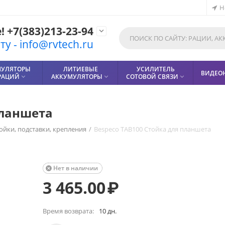
Н
 +7(383)213-23-94

у - info@rvtech.ru
МУЛЯТОРЫ
ЛИТИЕВЫЕ
УСИЛИТЕЛЬ
ВИДЕО
РАЦИЙ
АККУМУЛЯТОРЫ
СОТОВОЙ СВЯЗИ



планшета
ойки, подставки, крепления
/
Bespeco TAB100 Стойка для планшета
Нет в наличии

3 465.00
₽
Время возврата:
10 дн.