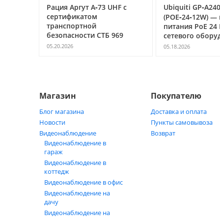
фровая
Рация Аргут А‑73 UHF с
Ubiquiti GP‑A24
Т
сертификатом
(POE‑24‑12W) —
транспортной
питания PoE 24 В
безопасности СТБ 969
сетевого обору
05.20.2026
05.18.2026
д ключ
Магазин
Покупателю
Блог магазина
Доставка и оплата
Новости
Пункты самовывоза
Видеонаблюдение
Возврат
Видеонаблюдение в
гараж
Видеонаблюдение в
коттедж
Видеонаблюдение в офис
Видеонаблюдение на
дачу
Видеонаблюдение на