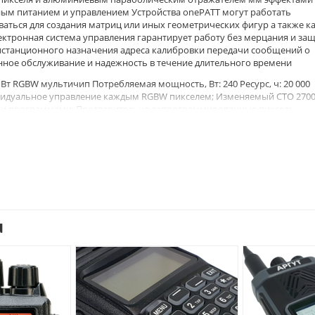
ым питанием и управлением Устройства onePATT могут работать
аться для создания матриц или иных геометрических фигур а также к
ктронная система управления гарантирует работу без мерцания и за
дистанционного назначения адреса калибровки передачи сообщений о
нное обслуживание и надежность в течение длительного времени
Вт RGBW мультичип Потребляемая мощность, Вт: 240 Ресурс, ч: 20 000
идуальное управление каждым RGBW пикселем; Изменяемый СТО 2700
ными программами; Предварительно запрограммированные пиксель-
ов DMX DMX-каналы: 13, 32, 40, 47, 53, 60 Управление: USITT DMX-512,
 и 4 кнопки управления Диммер: Диммер высокого разрешения 0 - 100%
Driver: Neutrik PowerCON TRUE1 In/Out; 3-pin & 5-pin XLR; Ethernet switc
 XLR (от PATT Driver к onePATT) onePATT: 4-pin XLR Размер (ШхВхГ), мм:
кг: onePATT: 1,6 PATT Driver: 3 Страна-производитель: Чешская Республика
u