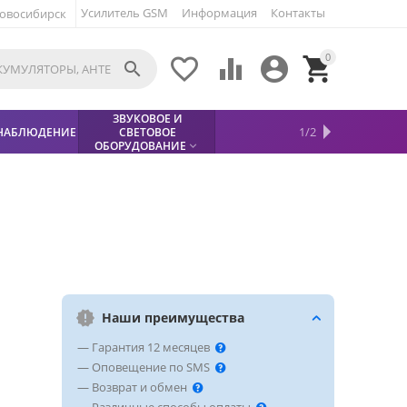
Усилитель GSM
Информация
Контакты
овосибирск
0





ЗВУКОВОЕ И
МЕТАЛЛОДЕТЕКТОР
ХИТЫ
КИСЛОТНЫЕ
1/2
НАБЛЮДЕНИЕ
СВЕТОВОЕ
УСЛУГИ
БЕЗОПАСНОСТЬ
СКИДКИ
НОВИНКИ


АККУМУЛЯТОРЫ
ПРОДАЖ
СФИНКС (SPHINX)

ОБОРУДОВАНИЕ

Наши преимущества
— Гарантия 12 месяцев
— Оповещение по SMS
— Возврат и обмен