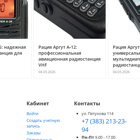
6: надежная
Рация Аргут А‑12:
Рация Аргут
анция для
профессиональная
универсаль
авиационная радиостанция
мультидиап
VHF
радиостанц
04.03.2026
04.03.2026
Кабинет
Контакты
Войти
ул. Петухова 114
+7 (383) 213-23-
Создать учетную
запись
94
Заказы
Пн-Пт
9.00 - 17.00
Отложенные