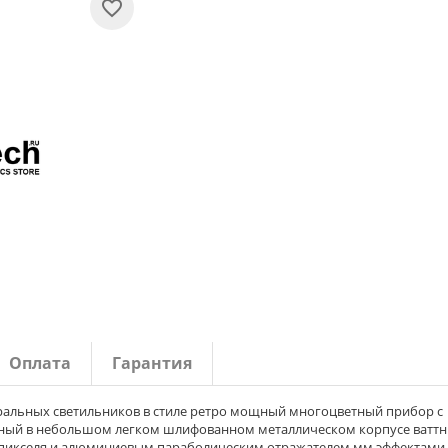
Оплата
Гарантия
ральных светильников в стиле ретро мощный многоцветный прибор с
ный в небольшом легком шлифованном металлическом корпусе ватт
 пикселя и алюминиевым параболическим отражателем мм эффектами