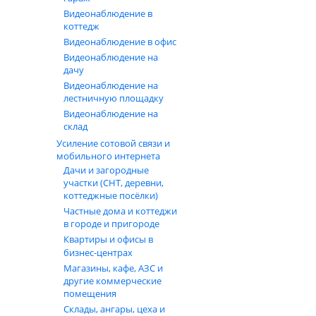
Видеонаблюдение в
коттедж
Видеонаблюдение в офис
Видеонаблюдение на
дачу
Видеонаблюдение на
лестничную площадку
Видеонаблюдение на
склад
Усиление сотовой связи и
мобильного интернета
Дачи и загородные
участки (СНТ, деревни,
коттеджные посёлки)
Частные дома и коттеджи
в городе и пригороде
Квартиры и офисы в
бизнес‑центрах
Магазины, кафе, АЗС и
другие коммерческие
помещения
Склады, ангары, цеха и