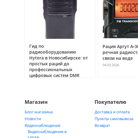
Гид по
0
Рация Аргут А‑3
радиооборудованию
речная радиост
жектор
Hytera в Новосибирске: от
связи на воде
5 А для
простых раций до
ания
04.03.2026
профессиональных
цифровых систем DMR
05.05.2026
Магазин
Покупателю
Блог магазина
Доставка и оплата
Новости
Пункты самовывоза
Видеонаблюдение
Возврат
Видеонаблюдение в
гараж