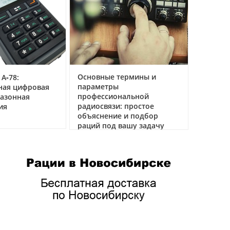
Основные термины и
 А‑78:
параметры
ная цифровая
профессиональной
азонная
радиосвязи: простое
ия
объяснение и подбор
раций под вашу задачу
04.02.2026