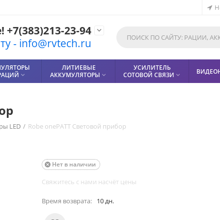
Н
 +7(383)213-23-94

у - info@rvtech.ru
МУЛЯТОРЫ
ЛИТИЕВЫЕ
УСИЛИТЕЛЬ
ВИДЕО
РАЦИЙ
АККУМУЛЯТОРЫ
СОТОВОЙ СВЯЗИ



ор
ры LED
/
Robe onePATT Световой прибор
Нет в наличии

Свяжитесь с нами насчёт цены
Время возврата:
10 дн.