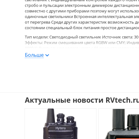
стробо и пульсации электронным диммером дистанционн
совместно с другими приборами поэтому могут использов
одиночные светильники Встроенная интеллектуальная эле
от перегрева Среди других характеристик возможность 
состоянии специальный блок питания простое дистанцио
Тип модели: Cветодиодный светильник Источник света: 30 
Эффекты: Режим смешивания цвета RGBW или CMY; Индив
8000 К; Виртуальное колесо цвета с 66 предустановлен
эффекты: цветовые, диммер и строб Режим работы: 6 режим
Больше
ArtNet, Kling-Net, sACN Дисплей: двухрядный ЖК дисплей
Рабочее напряжение, В: 100 - 277 В, 50/60 Гц Разъемы: PATT 
10/100 Mbps: 1x IN/1x Out; Ethernet port in/out: RJ45; 4-pin
onePATT:; 309; х; 321; 150; PATT; Driver:; 82; 358; 162 Вес, 
Наличие: под заказ
Актуальные новости RVtech.r