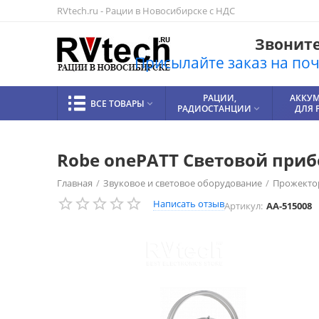
RVtech.ru - Рации в Новосибирске с НДС
Звоните!
Присылайте заказ на почт
РАЦИИ,
АККУ
ВСЕ ТОВАРЫ

РАДИОСТАНЦИИ
ДЛЯ 

Robe onePATT Световой приб
Главная
/
Звуковое и световое оборудование
/
Прожекто
Написать отзыв
Артикул:
AA-515008