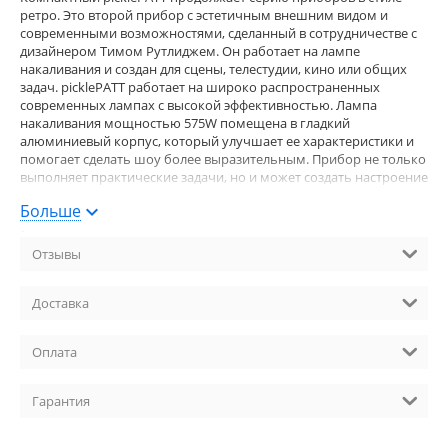
ретро. Это второй прибор с эстетичным внешним видом и
современными возможностями, сделанный в сотрудничестве с
дизайнером Тимом Рутлиджем. Он работает на лампе
накаливания и создан для сцены, телестудии, кино или общих
задач. picklePATT работает на широко распространенных
современных лампах с высокой эффективностью. Лампа
накаливания мощностью 575W помещена в гладкий
алюминиевый корпус, который улучшает ее характеристики и
помогает сделать шоу более выразительным. Прибор не только
выполняет практические задачи, но и может создать настроение
одним своим видом. Аналогичный PATT 2013 уже использовался
Больше
на выступлениях и телешоу, среди которых Гари Барлоу, Робби
Уильямс, Пол Маккартни, ELO, The Prodigy, X Factor, Britain’s Got
Talent, The Graham Norton Show и многие другие.
Отзывы
Тип модели: Cветодиодный светильник в стиле ретро Источник
света: Вольфрамовая лампа с высокой эффективностью 575 W
Доставка
(цветовая температура 3050 K); Рекомендованная лампа: HPL
575/240/X 575W - 240V, HPL 575/120/X 575W - 120V; Оптическая
система: параболический алюминиевый рефлектор диаметром
Оплата
392 мм с высокой отражательн Потребляемая мощность, Вт: 575
Ресурс, ч: 1500 Цоколь: G 9,5 special (с радиатором) Рабочее
Гарантия
напряжение, В: 120 или 240 В, 50/60 Гц Размер (ШхВхГ), мм: 531; х;
520; (голова; в; вертикальной; позиции); 241 Вес, кг: 5,3
Крепление: На штатив Страна-производитель: Чешская