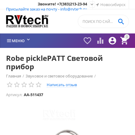
Звоните! +7(383)213-23-94

Новосибирск
Присылайте заказ на почту - info@rvtech.ru

0






МЕНЮ
Robe picklePATT Световой
прибор
Главная
/
Звуковое и световое оборудование
/
Написать отзыв
Прожекторы LED
/
Артикул:
AA-511437