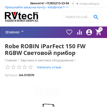
Звоните! +7(383)213-23-94

Новосибирск
Присылайте заказ на почту - info@rvtech.ru

0






МЕНЮ
Robe ROBIN iParFect 150 FW
RGBW Световой прибор
Главная
/
Звуковое и световое оборудование
/
Написать отзыв
Прожекторы LED
/
Артикул:
AA-515570