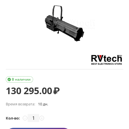
В наличии

130 295.00
₽
Время возврата:
10 дн.
Кол-во:
−
+