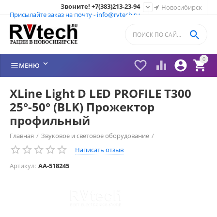
Звоните! +7(383)213-23-94

Новосибирск
Присылайте заказ на почту - info@rvtech.ru

0






МЕНЮ
XLine Light D LED PROFILE T300
25°-50° (BLK) Прожектор
профильный
Главная
/
Звуковое и световое оборудование
/
Написать отзыв
Прожекторы LED
/
Артикул:
AA-518245