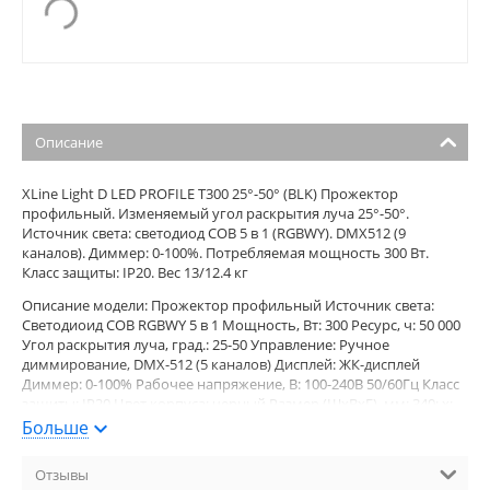
Описание
XLine Light D LED PROFILE T300 25°-50° (BLK) Прожектор
профильный. Изменяемый угол раскрытия луча 25°-50°.
Источник света: светодиод COB 5 в 1 (RGBWY). DMX512 (9
каналов). Диммер: 0-100%. Потребляемая мощность 300 Вт.
Класс защиты: IP20. Вес 13/12.4 кг
Описание модели: Прожектор профильный Источник света:
Светодиоид COB RGBWY 5 в 1 Мощность, Вт: 300 Ресурс, ч: 50 000
Угол раскрытия луча, град.: 25-50 Управление: Ручное
диммирование, DMX-512 (5 каналов) Дисплей: ЖК-дисплей
Диммер: 0-100% Рабочее напряжение, В: 100-240В 50/60Гц Класс
защиты: IP20 Цвет корпуса: черный Размер (ШхВхГ), мм: 340; х;
480; 830 Вес, кг: 12.4 Страна-производитель: Китай Наличие: в
Больше
наличии
Отзывы