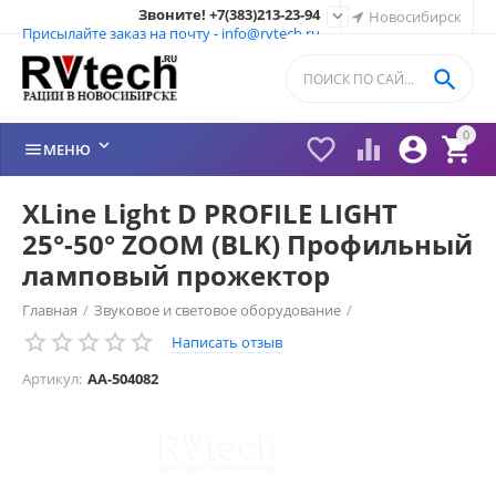
Звоните! +7(383)213-23-94

Новосибирск
Присылайте заказ на почту - info@rvtech.ru

0






МЕНЮ
XLine Light D PROFILE LIGHT
25°-50° ZOOM (BLK) Профильный
ламповый прожектор
Главная
/
Звуковое и световое оборудование
/
Написать отзыв
Прожекторы LED
/
Артикул:
AA-504082