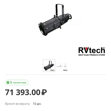
В наличии

71 393.00
₽
Время возврата:
10 дн.