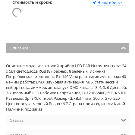
Стоимость и сроки:
Новосибирск
Описание
Описание модели: cветовой прибор LED PAR Источник света: 24
х 5Вт светодиода RGB (8 красных, 8 зеленых, 8 синих)
Потребляемая мощность, Вт: 140 Угол раскрытия луча, град.: 40
Режим работы: DMX, звуковая активация, M/S, статический
выбор света, диммер, автозапуск DMX-каналы: 3, 4, 5, 6 Дисплей:
3-кнопочный LED Рабочее напряжение, В: 120В/240В, 50Гц/60Гц
Разъемы: 3pin XLR in/out Размер (ШхВхГ), мм: 300; х; 270; 220
Цвет корпуса: черный Вес, кг: 6.7 Страна-производитель: Китай
Наличие: под заказ
Отзывы
Доставка