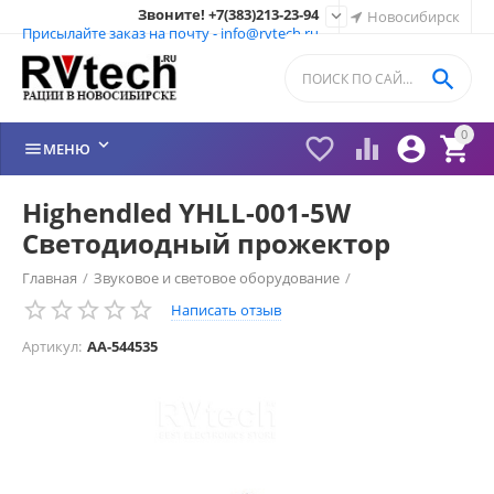
Звоните! +7(383)213-23-94

Новосибирск
Присылайте заказ на почту - info@rvtech.ru

0






МЕНЮ
Highendled YHLL-001-5W
Светодиодный прожектор
Главная
/
Звуковое и световое оборудование
/
Написать отзыв
Прожекторы LED
/
Артикул:
AA-544535