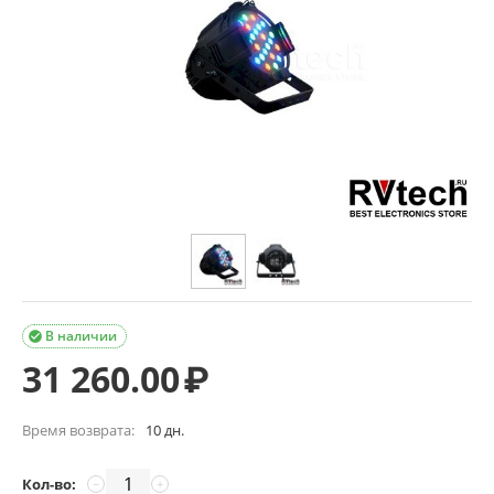
В наличии

31 260.00
₽
Время возврата:
10 дн.
Кол-во:
−
+