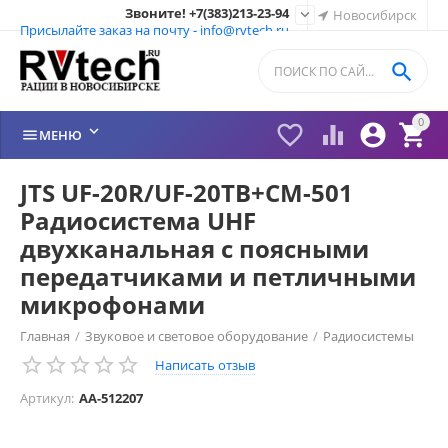
Звоните! +7(383)213-23-94

Новосибирск
Присылайте заказ на почту - info@rvtech.ru

0






МЕНЮ
JTS UF-20R/UF-20TB+CM-501
Радиосистема UHF
двухканальная с поясными
передатчиками и петличными
микрофонами
Главная
/
Звуковое и световое оборудование
/
Радиосистемы
Написать отзыв
/
Артикул:
AA-512207