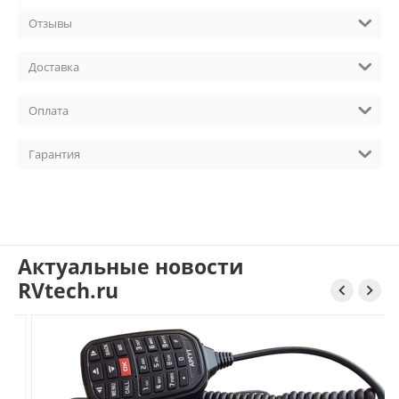
Данная функция очень удобна для звукоинженеров,
работающих на живых выступлениях.
Отзывы
Наличие: под заказ
Доставка
Оплата
Гарантия
Актуальные новости
RVtech.ru

