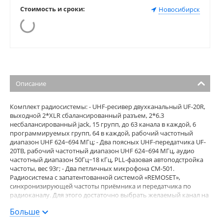
Стоимость и сроки:
Новосибирск
Описание
Комплект радиосистемы: - UHF-ресивер двухканальный UF-20R,
выходной 2*XLR сбалансированный разъем, 2*6.3
несбалансированный jack, 15 групп, до 63 канала в каждой, 6
программируемых групп, 64 в каждой, рабочий частотный
диапазон UHF 624~694 МГц; - Два поясных UHF-передатчика UF-
20TB, рабочий частотный диапазон UHF 624~694 МГц, аудио
частотный диапазон 50Гц~18 кГц, PLL-фазовая автоподстройка
частоты, вес 93г; - Два петличных микрофона CM-501.
Радиосистема с запатентованной системой «REMOSET»,
синхронизирующей частоты приёмника и передатчика по
радиоканалу. Для этого достаточно выбрать желаемый канал на
приёмном блоке и нажать кнопку «REMOSET» — частота
Больше
передатчика будет установлена автоматически в доли секунды.