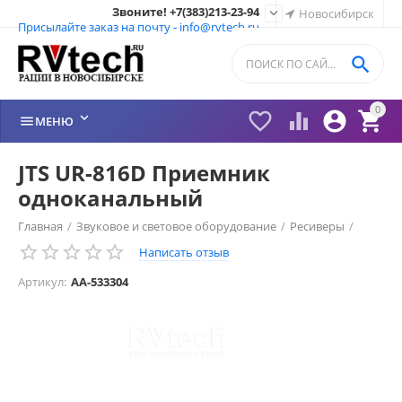
Звоните! +7(383)213-23-94

Новосибирск
Присылайте заказ на почту - info@rvtech.ru

0






МЕНЮ
JTS UR-816D Приемник
одноканальный
Главная
/
Звуковое и световое оборудование
/
Ресиверы
/
Написать отзыв
Артикул:
AA-533304