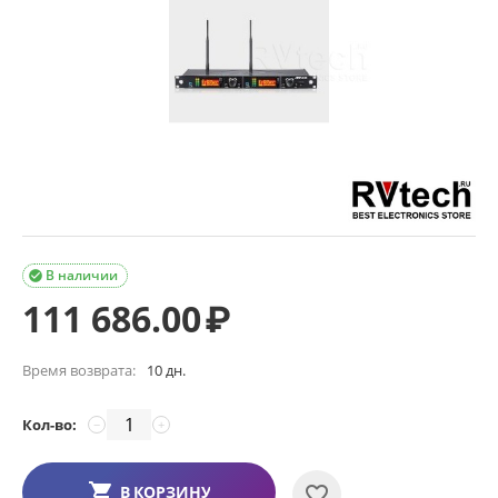
В наличии

111 686.00
₽
Время возврата:
10 дн.
Кол-во:
−
+
В КОРЗИНУ