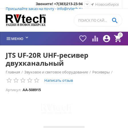
Звоните! +7(383)213-23-94

Новосибирск
Присылайте заказ на почту - info@rvtech.ru

0






МЕНЮ
JTS UF-20R UHF-ресивер
двухканальный
Главная
/
Звуковое и световое оборудование
/
Ресиверы
/
Написать отзыв
Артикул:
AA-508915