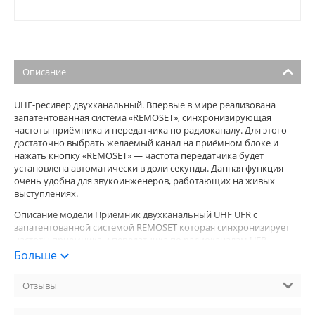
Описание
UHF-ресивер двухканальный. Впервые в мире реализована
запатентованная система «REMOSET», синхронизирующая
частоты приёмника и передатчика по радиоканалу. Для этого
достаточно выбрать желаемый канал на приёмном блоке и
нажать кнопку «REMOSET» — частота передатчика будет
установлена автоматически в доли секунды. Данная функция
очень удобна для звукоинженеров, работающих на живых
выступлениях.
Описание модели Приемник двухканальный UHF UFR с
запатентованной системой REMOSET которая синхронизирует
частоты приемника и передатчика по радиоканалам UFR
использует систему REMOSET второго поколения Диапазон
Больше
несущей частоты МГц Каналы групп до каналов в каждой
программируемых групп канала в каждой Чувствительность
Отзывы
dBV at S Ngt dB Диапазон аудиочастоты Гц Соотношение
сигналшум дБ gt Коэффициент гармонических искажений THD lt