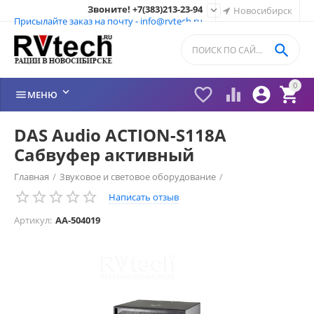
Звоните! +7(383)213-23-94

Новосибирск
Присылайте заказ на почту - info@rvtech.ru

0






МЕНЮ
DAS Audio ACTION-S118A
Сабвуфер активный
Главная
/
Звуковое и световое оборудование
/
Написать отзыв
Сабвуферы активные
/
Артикул:
AA-504019