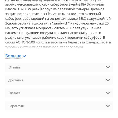
зарекомендовавшего себя сабвуфера Event-218A Усилитель
класса D 3200 W peak Корпус из березовой фанеры Прочное
защитное покрытие ISO-Flex ACTION-S118А - это активный
сабвуфер, работающий на одном динамике 18LX с двухслойной
3-дюймовой катушкой типа "sandwich" и глубиной намотки 20
мм, что усиливает мощность системы. Новая улучшенная
система циркуляции воздуха снижает нагрев катушки и, в
результате, улучшает рабочие характеристики сабвуфера. В
серии ACTION-500 используется та же березовая фанера, что и в
туровых системах, для плотного, теплого звука.
Описание модели: активный сабвуфер Мощность RMS/пик, Вт:
Больше
3200 Вт пик Класс усилителя: D Звуковое давление (SPL 1 Вт/1 м),
дБ: 137 Спикеры: 1 x 18" 18LX Частотный диапазон, Гц: 35 - 125
Отзывы
Вход: INPUT: 2 X Female XLR combo 6.3 mm Jack AC INPUT:
powerCON Выход: LOOP THRU: 2 х Male XLR AC OUTPUT:
powerCON Материал корпуса: березовая фанера Отделка
Доставка
корпуса: защитное покрытие ISO-Flex Размер (ШхВхГ), мм: 690; х;
791; 566 Вес, кг: 55 Аксессуары: TRD-6 Страна-производитель:
Испания Наличие: под заказ
Оплата
Гарантия