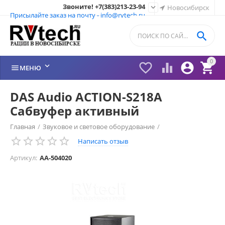
Звоните! +7(383)213-23-94

Новосибирск
Присылайте заказ на почту - info@rvtech.ru

0






МЕНЮ
DAS Audio ACTION-S218A
Сабвуфер активный
Главная
/
Звуковое и световое оборудование
/
Написать отзыв
Сабвуферы активные
/
Артикул:
AA-504020