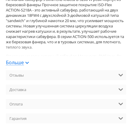
березовой фанеры Прочное защитное покрытие ISO-Flex
ACTION-S218А - это активный сабвуфер, работающий на двух
динамиках 18FW4 с двухслойной 3-дюймовой катушкой типа
"sandwich" и глубиной намотки 20 мм, что усиливает мощность
системы. Новая улучшенная система циркуляции воздуха
снижает нагрев катушки и, в результате, улучшает рабочие
характеристики сабвуфера. В серии ACTION-500 используется та
же березовая фанера, что и в туровых системах, для плотного,
теплого звука.
Описание модели: активный сабвуфер Мощность RMS/пик, Вт:
3200 Вт пик Класс усилителя: D Звуковое давление (SPL 1 Вт/1 м),
Больше
дБ: 140 Спикеры: 2 x 18" 18FW4 Частотный диапазон, Гц: 35 - 125
Вход: INPUT: 2 X Female XLR combo 6.3 mm Jack AC INPUT:
Отзывы
powerCON Выход: LOOP THRU: 2 х Male XLR AC OUTPUT:
powerCON Материал корпуса: березовая фанера Отделка
корпуса: защитное покрытие ISO-Flex Размер (ШхВхГ), мм: 540; х;
Доставка
1067; 670 Вес, кг: 63 Аксессуары: TRD-6 Страна-производитель:
Испания Наличие: под заказ
Оплата
Гарантия