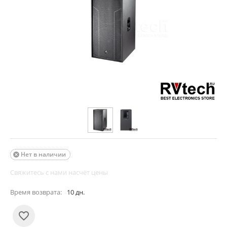
Нет в наличии

Свяжитесь с нами насчёт цены
Время возврата:
10 дн.