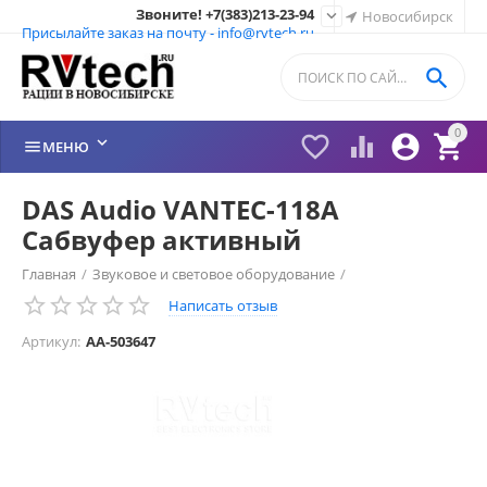
Звоните! +7(383)213-23-94

Новосибирск
Присылайте заказ на почту - info@rvtech.ru

0






МЕНЮ
DAS Audio VANTEC-118A
Сабвуфер активный
Главная
/
Звуковое и световое оборудование
/
Написать отзыв
Сабвуферы активные
/
Артикул:
AA-503647