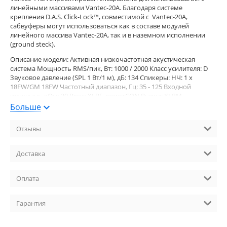
линейными массивами Vantec-20A. Благодаря системе
крепления D.A.S. Click-Lock™, совместимой с Vantec-20A,
сабвуферы могут использоваться как в составе модулей
линейного массива Vantec-20A, так и в наземном исполнении
(ground steck).
Описание модели: Активная низкочастотная акустическая
система Мощность RMS/пик, Вт: 1000 / 2000 Класс усилителя: D
Звуковое давление (SPL 1 Вт/1 м), дБ: 134 Спикеры: НЧ: 1 x
18FW/GM 18FW Частотный диапазон, Гц: 35 - 125 Входной
импеданс, кОм: 20 Вход: XLRF, powerCON Выход: XLRM,
powerCON Материал корпуса: Березовая фанера Отделка
Больше
корпуса: ISO-Flex Цвет корпуса: Черный Размер (ШхВхГ), мм: 613;
x; 482; 415 Вес, кг: 44,5 Аксессуары: TRD-6 Страна-производитель:
Отзывы
Испания Наличие: в наличии
Доставка
Оплата
Гарантия