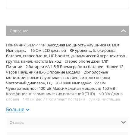
Описание
Приемник SIEM-111R Выходная мощность наушника 60 мВт
Импеданс, 16 Ом LCD дисплей RF уровень, блокировка,
батарея, стерео/моно, HF booster, динамический ограничитель,
группа, канал, частота Выход стерео phone джек 1/8"
Питание 2 батареи AA 1,5 В Время работы батареи более 12
часов Наушники IE-6 Описание модели 2х-полосные
мониторинговые наушники с пассивным кроссовером
Частотный диапазон, Гц 20-18000 Импеданс 22 Ом
Чувствительност 120 дБ Максимальная мощность 150 мВт
Коэффициент гармонических искажений (THD) < 0,3% Длина
кабеля 140 см Вес 7 г Комплект поставки сумка, чистящее
средство, 3 пары силиконовых насадок (маленькие, средние,
Больше
большие)
Наличие: осталось мало
Отзывы