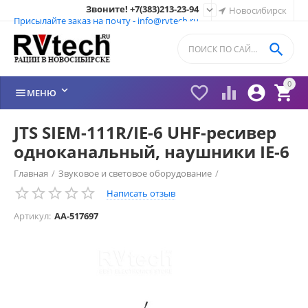
Звоните! +7(383)213-23-94

Новосибирск
Присылайте заказ на почту - info@rvtech.ru

0






МЕНЮ
JTS SIEM-111R/IE-6 UHF-ресивер
одноканальный, наушники IE-6
Главная
/
Звуковое и световое оборудование
/
Написать отзыв
Системы мониторинга
/
Артикул:
AA-517697