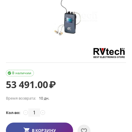
В наличии

53 491.00
₽
Время возврата:
10 дн.
Кол-во:
−
+
В КОРЗИНУ