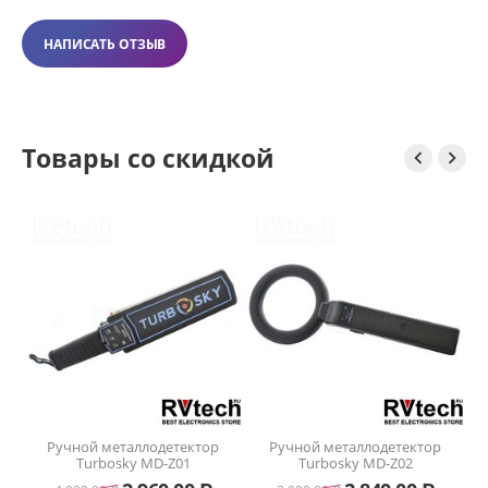
НАПИСАТЬ ОТЗЫВ
Товары со скидкой


S
Ручной металлодетектор
Ручной металлодетектор
ля
Turbosky MD-Z01
Turbosky MD-Z02
ены