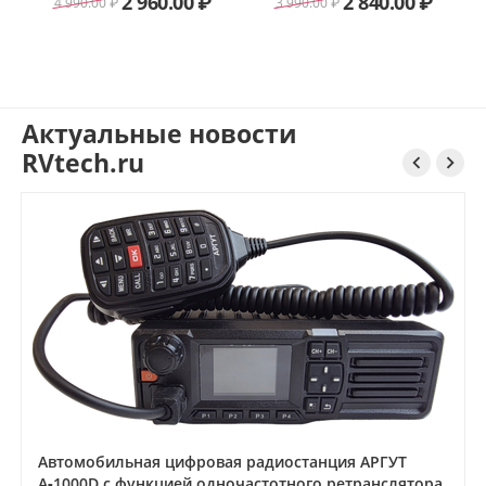
2 960.00
₽
2 840.00
₽
4 990.00
₽
3 990.00
₽
Актуальные новости
RVtech.ru


Автомобильная цифровая радиостанция АРГУТ
А‑1000D с функцией одночастотного ретранслятора