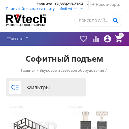
Звоните! +7(383)213-23-94

Новосибирск
Присылайте заказ на почту - info@rvtech.ru

0






МЕНЮ
Софитный подъем
Главная
/
Звуковое и световое оборудование
/

Фильтры
AA-504806
AA-516250