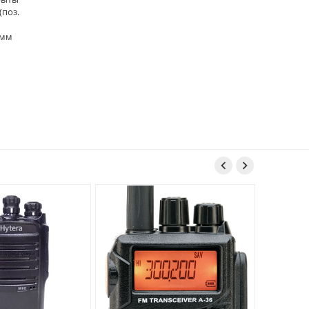
(поз.
 мм

