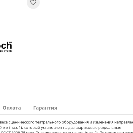
Оплата
Гарантия
одвеса сценического театрального оборудования и изменения направле
 мм (поз. 1), который установлен на два шариковые радиальные
Т 8338-75 (поз. 7), запрессованных на ось (поз. 2). Подшипники зак