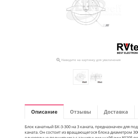

Наведите на картинку для увеличения
Описание
Отзывы
Доставка
Блок канатный БК-3-300 на 3 каната, предназначен для п
каната. Он состоит из вращающегося блока диаметром 300
однорядные подшипника с защитными шайбами 80205 по ГОС