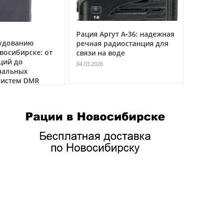
Рация Аргут А‑36: надежная
Рация Ар
удованию
речная радиостанция для
профес
восибирске: от
связи на воде
авиацио
ций до
VHF
04.03.2026
нальных
04.03.2026
истем DMR