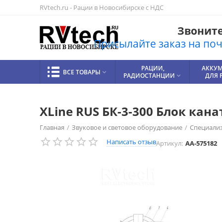
RVtech.ru - Рации в Новосибирске с НДС
Звоните!
Присылайте заказ на почт
РАЦИИ,
АККУ
ВСЕ ТОВАРЫ

РАДИОСТАНЦИИ
ДЛЯ 

XLine RUS БК-3-300 Блок ка
Главная
/
Звуковое и световое оборудование
/
Специали
Написать отзыв
Артикул:
AA-575182