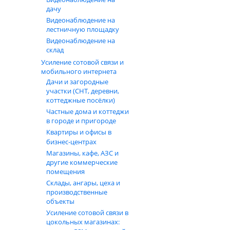
дачу
Видеонаблюдение на
лестничную площадку
Видеонаблюдение на
склад
Усиление сотовой связи и
мобильного интернета
Дачи и загородные
участки (СНТ, деревни,
коттеджные посёлки)
Частные дома и коттеджи
в городе и пригороде
Квартиры и офисы в
бизнес‑центрах
Магазины, кафе, АЗС и
другие коммерческие
помещения
Склады, ангары, цеха и
производственные
объекты
Усиление сотовой связи в
цокольных магазинах: