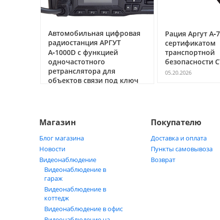
ссе под
Автомобильная цифровая
Рация Аргут А‑7
очему
радиостанция АРГУТ
сертификатом
ак
А‑1000D с функцией
транспортной
ь
одночастотного
безопасности С
ретранслятора для
05.20.2026
объектов связи под ключ
05.21.2026
Магазин
Покупателю
Блог магазина
Доставка и оплата
Новости
Пункты самовывоза
Видеонаблюдение
Возврат
Видеонаблюдение в
гараж
Видеонаблюдение в
коттедж
Видеонаблюдение в офис
Видеонаблюдение на