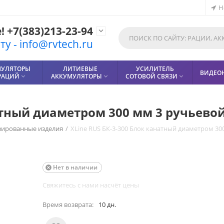
Н
 +7(383)213-23-94

у - info@rvtech.ru
МУЛЯТОРЫ
ЛИТИЕВЫЕ
УСИЛИТЕЛЬ
ВИДЕО
РАЦИЙ
АККУМУЛЯТОРЫ
СОТОВОЙ СВЯЗИ



натный диаметром 300 мм 3 ручьево
зированные изделия
/
XLine RUS БК-3-300 Блок канатный диаметром 30
Нет в наличии

Свяжитесь с нами насчёт цены
Время возврата:
10 дн.