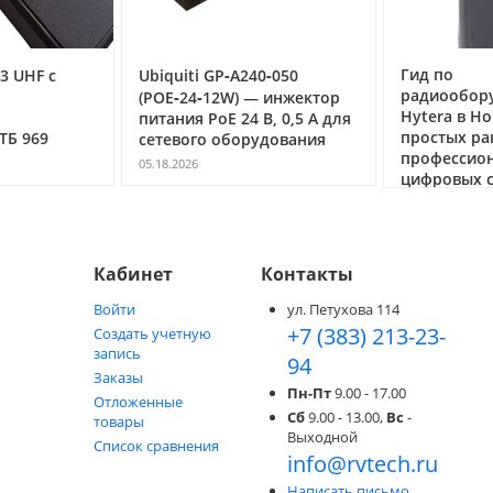
Гид по
3 UHF с
Ubiquiti GP‑A240‑050
радиообор
(POE‑24‑12W) — инжектор
Hytera в Но
питания PoE 24 В, 0,5 А для
простых ра
ТБ 969
сетевого оборудования
профессио
05.18.2026
цифровых с
05.05.2026
Кабинет
Контакты
Войти
ул. Петухова 114
+7 (383) 213-23-
Создать учетную
запись
94
Заказы
Пн-Пт
9.00 - 17.00
Отложенные
Сб
9.00 - 13.00,
Вс
-
товары
Выходной
Список сравнения
info@rvtech.ru
Написать письмо