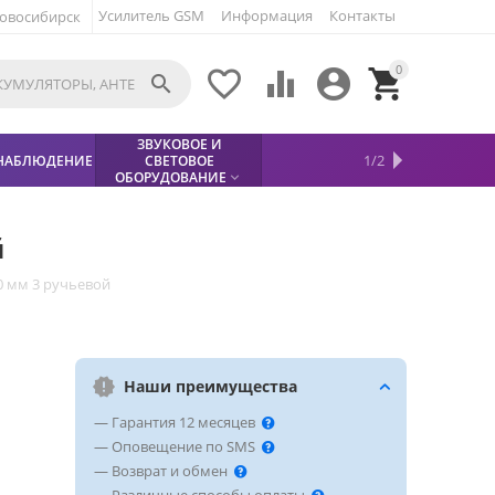
Усилитель GSM
Информация
Контакты
овосибирск
0





ЗВУКОВОЕ И
МЕТАЛЛОДЕТЕКТОР
ХИТЫ
КИСЛОТНЫЕ
1/2
НАБЛЮДЕНИЕ
СВЕТОВОЕ
УСЛУГИ
БЕЗОПАСНОСТЬ
СКИДКИ
НОВИНКИ


АККУМУЛЯТОРЫ
ПРОДАЖ
СФИНКС (SPHINX)

ОБОРУДОВАНИЕ

й
0 мм 3 ручьевой
Наши преимущества
— Гарантия 12 месяцев
— Оповещение по SMS
— Возврат и обмен