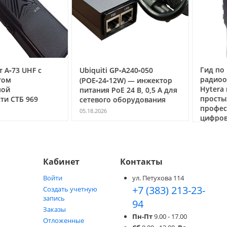
Гид по
3 UHF с
Ubiquiti GP‑A240‑050
радиообор
(POE‑24‑12W) — инжектор
Hytera в Но
питания PoE 24 В, 0,5 А для
простых ра
ТБ 969
сетевого оборудования
профессио
05.18.2026
цифровых с
05.05.2026
Кабинет
Контакты
Войти
ул. Петухова 114
+7 (383) 213-23-
Создать учетную
запись
94
Заказы
Пн-Пт
9.00 - 17.00
Отложенные