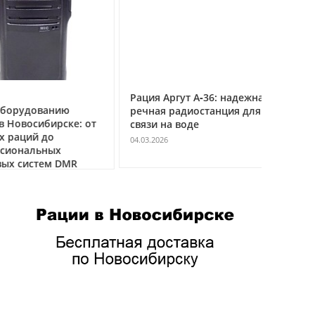
Рация Аргут А‑36: надежная
Рация Ар
удованию
речная радиостанция для
профес
восибирске: от
связи на воде
авиацио
ций до
VHF
04.03.2026
нальных
04.03.2026
истем DMR