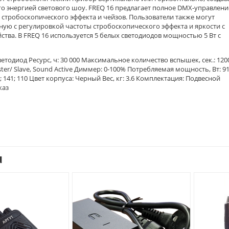
 энергией светового шоу. FREQ 16 предлагает полное DMX-управление
стробоскопического эффекта и чейзов. Пользователи также могут
ную с регулировкой частоты стробоскопического эффекта и яркости с
тва. В FREQ 16 используется 5 белых светодиодов мощностью 5 Вт с
ветодиод Ресурс, ч: 30 000 Максимальное количество вспышек, сек.: 120
ster/ Slave, Sound Active Диммер: 0-100% Потребляемая мощность, Вт: 9
; 141; 110 Цвет корпуса: Черный Вес, кг: 3.6 Комплектация: Подвесной
каз
u