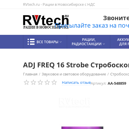
RVtech.ru - Рации в Новосибирске с НДС
Звоните!
Присылайте заказ на почт
РАЦИИ,
АККУ
ВСЕ ТОВАРЫ

РАДИОСТАНЦИИ
ДЛЯ 

ADJ FREQ 16 Strobe Стробоск
Главная
/
Звуковое и световое оборудование
/
Стробоск
Написать отзыв
Артикул:
AA-548859