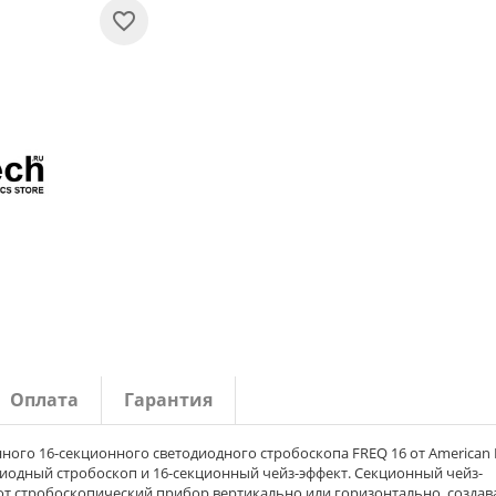
Оплата
Гарантия
ого 16-секционного светодиодного стробоскопа FREQ 16 от American D
одиодный стробоскоп и 16-секционный чейз-эффект. Секционный чейз-
от стробоскопический прибор вертикально или горизонтально, создав