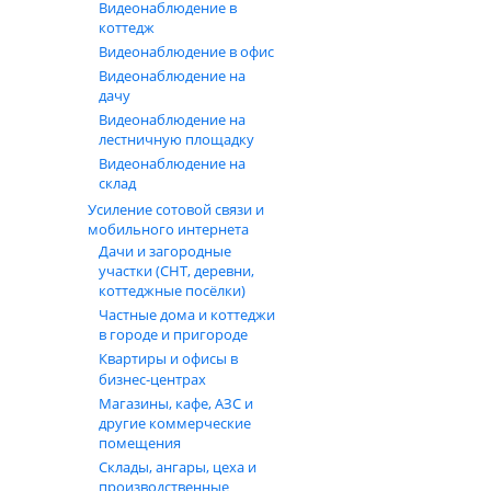
Видеонаблюдение в
коттедж
Видеонаблюдение в офис
Видеонаблюдение на
дачу
Видеонаблюдение на
лестничную площадку
Видеонаблюдение на
склад
Усиление сотовой связи и
мобильного интернета
Дачи и загородные
участки (СНТ, деревни,
коттеджные посёлки)
Частные дома и коттеджи
в городе и пригороде
Квартиры и офисы в
бизнес‑центрах
Магазины, кафе, АЗС и
другие коммерческие
помещения
Склады, ангары, цеха и
производственные