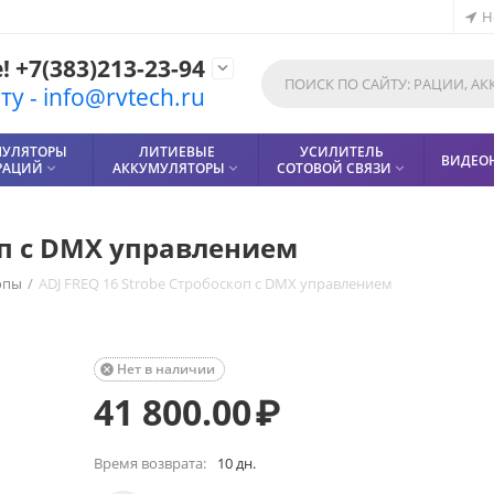
Н
 +7(383)213-23-94

у - info@rvtech.ru
МУЛЯТОРЫ
ЛИТИЕВЫЕ
УСИЛИТЕЛЬ
ВИДЕО
РАЦИЙ
АККУМУЛЯТОРЫ
СОТОВОЙ СВЯЗИ



оп с DMX управлением
опы
/
ADJ FREQ 16 Strobe Стробоскоп с DMX управлением
Нет в наличии

41 800.00
₽
Время возврата:
10 дн.