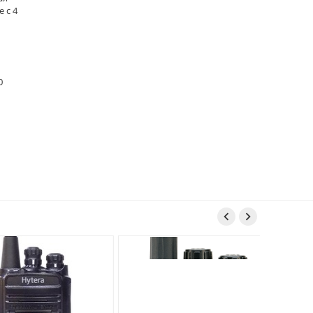
 с 4
0
1

