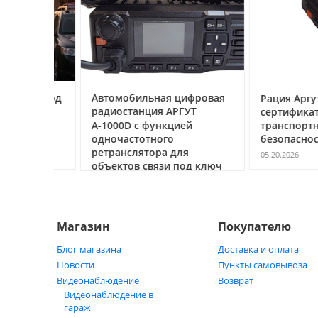
ссе под
Автомобильная цифровая
Рация Аргут А‑7
очему
радиостанция АРГУТ
сертификатом
ак
А‑1000D с функцией
транспортной
ь
одночастотного
безопасности С
ретранслятора для
05.20.2026
объектов связи под ключ
05.21.2026
Магазин
Покупателю
Блог магазина
Доставка и оплата
Новости
Пункты самовывоза
Видеонаблюдение
Возврат
Видеонаблюдение в
гараж