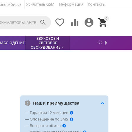
Усилитель GSM
Информация
Контакты
овосибирск
0





ЗВУКОВОЕ И
МЕТАЛЛОДЕТЕКТОР
ХИТЫ
КИСЛОТНЫЕ
1/2
НАБЛЮДЕНИЕ
СВЕТОВОЕ
УСЛУГИ
БЕЗОПАСНОСТЬ
СКИДКИ
НОВИНКИ


АККУМУЛЯТОРЫ
ПРОДАЖ
СФИНКС (SPHINX)

ОБОРУДОВАНИЕ

Наши преимущества
— Гарантия 12 месяцев
— Оповещение по SMS
— Возврат и обмен