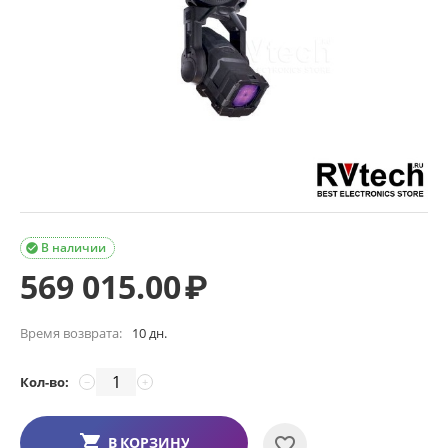
В наличии

569 015.00
₽
Время возврата:
10 дн.
Кол-во:
−
+
В КОРЗИНУ