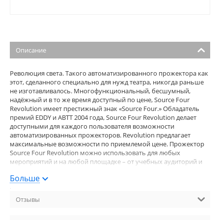
Описание
Революция света. Такого автоматизированного прожектора как
этот, сделанного специально для нужд театра, никогда раньше
не изготавливалось. Многофункциональный, бесшумный,
надёжный и в то же время доступный по цене, Source Four
Revolution имеет престижный знак «Source Four.» Обладатель
премий EDDY и ABTT 2004 года, Source Four Revolution делает
доступными для каждого пользователя возможности
автоматизированных прожекторов. Revolution предлагает
максимальные возможности по приемлемой цене. Прожектор
Source Four Revolution можно использовать для любых
мероприятий и на любой площадке – от учебных аудиторий и
камерных залов до бродвейских шоу, получая всю мощность
Больше
автоматического освещения и при этом, не теряя качества
света. Revolution – это еще и самый яркий прожектор из серии
Source Four. Благодаря уникальным характеристикам (в
Отзывы
частности, быстро заменяемой лампе QXL и дополнительному
модулю эффектов), Source Four Revolution снизит Ваши расходы