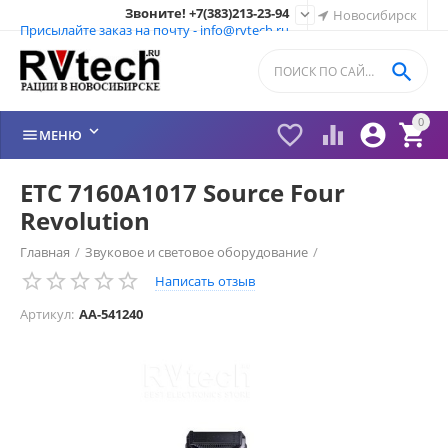
Звоните! +7(383)213-23-94

Новосибирск
Присылайте заказ на почту - info@rvtech.ru

0






МЕНЮ
ETC 7160A1017 Source Four
Revolution
Главная
/
Звуковое и световое оборудование
/
Написать отзыв
Театральные прожекторы
/
Артикул:
AA-541240