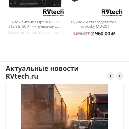
 Optim PS-30
Ручной металлодетектор
 импульсный для
Turbosky MD-Z01
анций —
ми насчёт цены
2 960.00
₽
4 990.00
₽
ибирск
Актуальные новости
RVtech.ru

