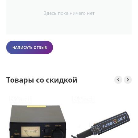
Здесь пока ничего нет
НАПИСАТЬ ОТЗЫВ
Товары со скидкой


Ручной металлоде
Turbosky MD-Z
2 840.
3 990.00
₽