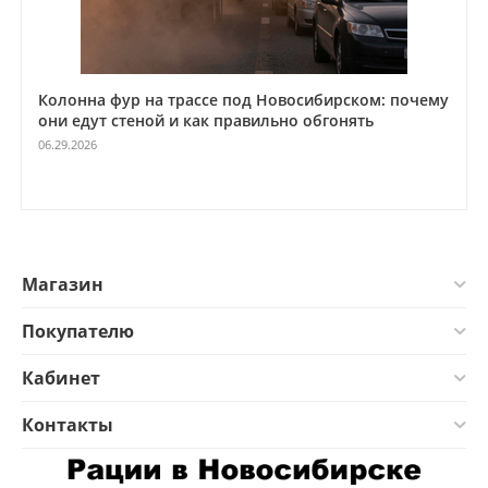
рском: почему
Автомобильная цифровая радиостанция А
нять
А‑1000D с функцией одночастотного ретра
для объектов связи под ключ
05.21.2026
Магазин
Покупателю
Кабинет
Контакты