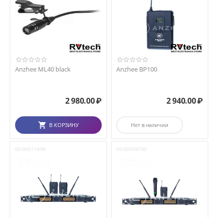
Anzhee ML40 black
Anzhee BP100
2 980.00
₽
2 940.00
₽
В КОРЗИНУ
Нет в наличии
00-00011898
00-00008740