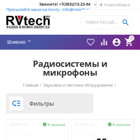
Звоните! +7(383)213-23-94

Новосибирск
Присылайте заказ на почту - info@rvtech.ru

0






МЕНЮ
Радиосистемы и
микрофоны
Главная
/
Звуковое и световое оборудование
/
Звуковое оборудование
/
Радиосистемы
/

Фильтры
В наличии
В наличии
00-00011051

00-00007164
