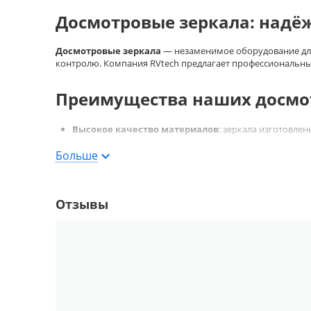
Досмотровые зеркала: надё
Досмотровые зеркала
— незаменимое оборудование для 
контролю. Компания RVtech предлагает профессиональны
Преимущества наших досмо
Высокое качество материалов
: зеркала изготовле
Устойчивость к нагрузкам
: конструкция выдержива
Больше
Удобство монтажа
: простая установка на любую по
Широкий угол обзора
: максимальный охват контро
Отзывы
Долговечность
: гарантия на все модели
Применение
Наши досмотровые зеркала идеально подходят для: