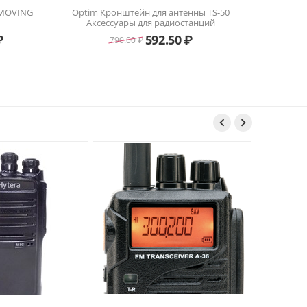
 MOVING
Optim Кронштейн для антенны TS-50
Аксессуары для радиостанций
₽
592.50
₽
790.00
₽

