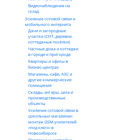
Видеонаблюдение на
склад
Усиление сотовой связи и
мобильного интернета
Дачи и загородные
участки (СНТ, деревни,
коттеджные посёлки)
Частные дома и коттеджи
в городе и пригороде
Квартиры и офисы в
бизнес‑центрах
Магазины, кафе, АЗС и
другие коммерческие
помещения
Склады, ангары, цеха и
производственные
объекты
Усиление сотовой связи в
цокольных магазинах:
монтаж GSM‑усилителей
«под ключ» в
Новосибирске