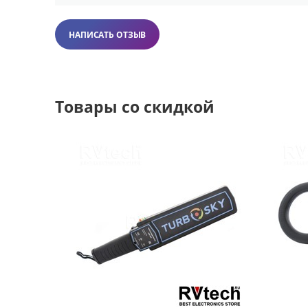
Контроля подкузовного пространства транспортных с
Досмотра грузов на складах
НАПИСАТЬ ОТЗЫВ
Мониторинга труднодоступных мест
Обеспечения безопасности на объектах транспортно
Организации систем видеонаблюдения
Товары со скидкой
Почему выбирают нас
Собственный склад
с широким ассортиментом
Профессиональная консультация
по подбору обор
Гарантия качества
на все товары
Оперативная доставка
по всей России
Техническая поддержка
после покупки
Закажите досмотровое зеркало прямо сейчас и обеспечь