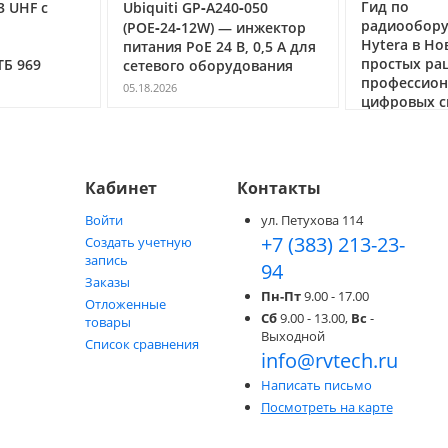
Гид по
3 UHF с
Ubiquiti GP‑A240‑050
радиообор
(POE‑24‑12W) — инжектор
Hytera в Но
питания PoE 24 В, 0,5 А для
простых ра
ТБ 969
сетевого оборудования
профессио
05.18.2026
цифровых с
05.05.2026
Кабинет
Контакты
Войти
ул. Петухова 114
+7 (383) 213-23-
Создать учетную
запись
94
Заказы
Пн-Пт
9.00 - 17.00
Отложенные
Сб
9.00 - 13.00,
Вс
-
товары
Выходной
Список сравнения
info@rvtech.ru
Написать письмо
Посмотреть на карте