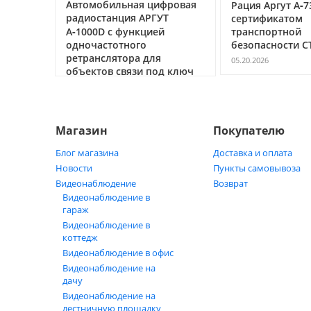
ссе под
Автомобильная цифровая
Рация Аргут А‑7
очему
радиостанция АРГУТ
сертификатом
ак
А‑1000D с функцией
транспортной
ь
одночастотного
безопасности С
ретранслятора для
05.20.2026
объектов связи под ключ
05.21.2026
Магазин
Покупателю
Блог магазина
Доставка и оплата
Новости
Пункты самовывоза
Видеонаблюдение
Возврат
Видеонаблюдение в
гараж
Видеонаблюдение в
коттедж
Видеонаблюдение в офис
Видеонаблюдение на
дачу
Видеонаблюдение на
лестничную площадку