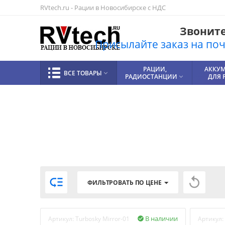
RVtech.ru - Рации в Новосибирске с НДС
Звоните!
Присылайте заказ на почт
РАЦИИ,
АККУ
ВСЕ ТОВАРЫ

РАДИОСТАНЦИИ
ДЛЯ 



ФИЛЬТРОВАТЬ ПО ЦЕНЕ
В наличии
Артикул:
Turbosky Mirror-01
Артикул:
