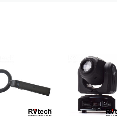
редств
й инфраструктуры
удования
те надёжную защиту вашего объекта! Наши специалисты помогут подо