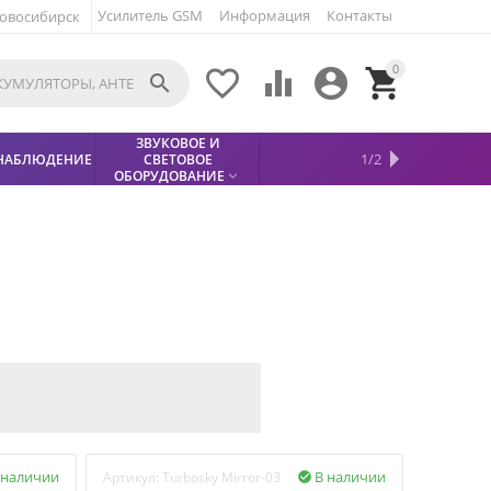
Усилитель GSM
Информация
Контакты
овосибирск
0





ЗВУКОВОЕ И
МЕТАЛЛОДЕТЕКТОР
ХИТЫ
КИСЛОТНЫЕ
1/2
НАБЛЮДЕНИЕ
СВЕТОВОЕ
УСЛУГИ
БЕЗОПАСНОСТЬ
СКИДКИ
НОВИНКИ


АККУМУЛЯТОРЫ
ПРОДАЖ
СФИНКС (SPHINX)

ОБОРУДОВАНИЕ

 наличии
В наличии
Артикул:
Turbosky Mirror-03
