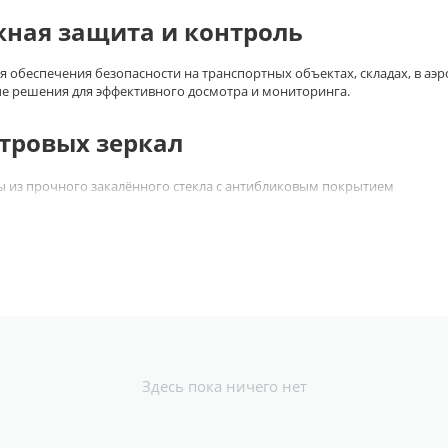
жная защита и контроль
обеспечения безопасности на транспортных объектах, складах, в аэ
е решения для эффективного досмотра и мониторинга.
тровых зеркал
ны из прочного закалённого стекла с антибликовым покрытием
ет интенсивное использование в сложных условиях
верхность
лируемой зоны
Здесь пока ничего нет