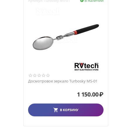
В наличии
Артикул:
Turbosky MS-01

Досмотровое зеркало Turbosky MS-01
1 150.00
₽
В КОРЗИНУ