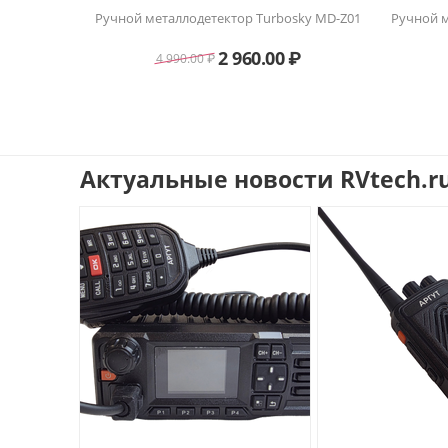
 В, 30 А)
Ручной металлодетектор Turbosky MD-Z01
Ручной м
нций —
 цены
2 960.00
₽
4 990.00
₽
Актуальные новости RVtech.r