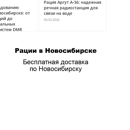
Рация Аргут А‑36: надежная
Рация Ар
удованию
речная радиостанция для
профес
восибирске: от
связи на воде
авиацио
ций до
VHF
04.03.2026
нальных
04.03.2026
истем DMR