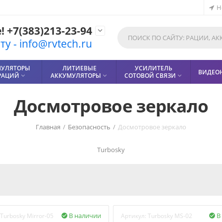
Н
 +7(383)213-23-94

у - info@rvtech.ru
МУЛЯТОРЫ
ЛИТИЕВЫЕ
УСИЛИТЕЛЬ
ВИДЕО
РАЦИЙ
АККУМУЛЯТОРЫ
СОТОВОЙ СВЯЗИ



Досмотровое зеркало
Главная
/
Безопасность
/
Досмотровое зеркало
Turbosky
В наличии
В
Turbosky Mirror-05
Артикул:
Turbosky MS-02

