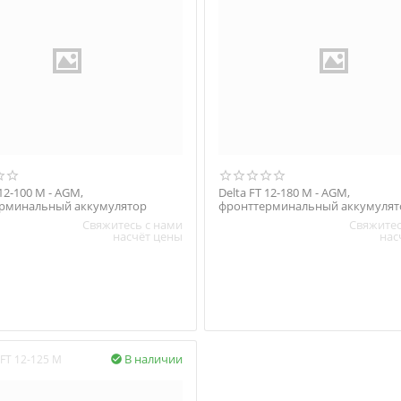
 12-100 M - AGM,
Delta FT 12-180 M - AGM,
рминальный аккумулятор
фронттерминальный аккумулят
Свяжитесь с нами
Свяжитес
насчёт цены
нас
В наличии
FT 12-125 M
