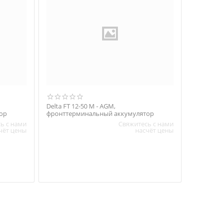
Delta FT 12-50 M - AGM,
ор
фронттерминальный аккумулятор
ь с нами
Свяжитесь с нами
чёт цены
насчёт цены