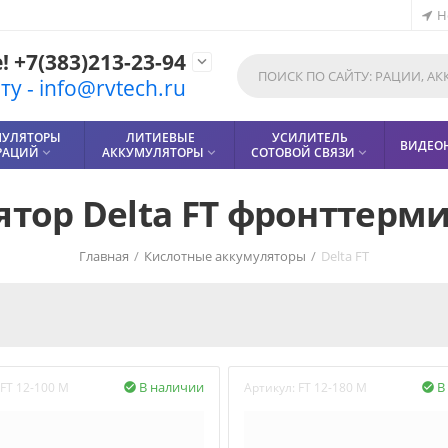
Н
 +7(383)213-23-94

у - info@rvtech.ru
МУЛЯТОРЫ
ЛИТИЕВЫЕ
УСИЛИТЕЛЬ
ВИДЕО
РАЦИЙ
АККУМУЛЯТОРЫ
СОТОВОЙ СВЯЗИ



тор Delta FT фронттер
Главная
/
Кислотные аккумуляторы
/
Delta FT
В наличии
В
FT 12-100 M
Артикул:
FT 12-180 M

