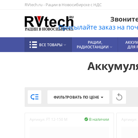
RVtech.ru - Рации в Новосибирске с НДС
Звоните!
Присылайте заказ на почт
РАЦИИ,
АККУ
ВСЕ ТОВАРЫ

РАДИОСТАНЦИИ
ДЛЯ 

Аккумуля


ФИЛЬТРОВАТЬ ПО ЦЕНЕ
В наличии
Артикул:
FT 12-150 M
Артикул:
