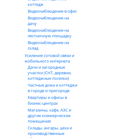
коттедж
Видеонаблюдение в офис
Видеонаблюдение на
дачу
Видеонаблюдение на
лестничную площадку
Видеонаблюдение на
склад
Усиление сотовой связи и
мобильного интернета
Дачи и загородные
участки (СНТ, деревни,
коттеджные посёлки)
Частные дома и коттеджи
в городе и пригороде
Квартиры и офисы в
бизнес‑центрах
Магазины, кафе, АЗС и
другие коммерческие
помещения
Склады, ангары, цеха и
производственные