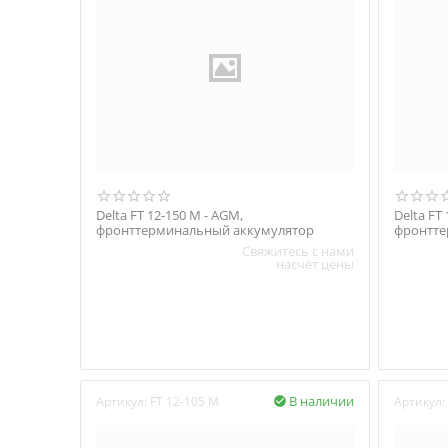
Delta FT 12-150 M - AGM,
Delta FT
фронттерминальный аккумулятор
фронтте
Свяжитесь с нами
насчёт цены
В наличии
Артикул:
FT 12-105 M
Артикул:
