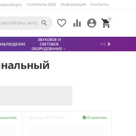
Усилитель GSM
Информация
Контакты
овосибирск
0





ЗВУКОВОЕ И
МЕТАЛЛОДЕТЕКТОР
ХИТЫ
КИСЛОТНЫЕ
1/2
НАБЛЮДЕНИЕ
СВЕТОВОЕ
УСЛУГИ
БЕЗОПАСНОСТЬ
СКИДКИ
НОВИНКИ


АККУМУЛЯТОРЫ
ПРОДАЖ
СФИНКС (SPHINX)

ОБОРУДОВАНИЕ

минальный
 наличии
В наличии
Артикул:
FT 12-50 M
