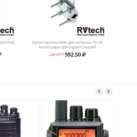
 MOVING
Optim Кронштейн для антенны TS-50
Аксессуары для радиостанций
₽
592.50
₽
790.00
₽

