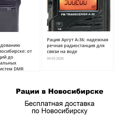
Рация Аргут А‑36: надежная
Рация Ар
удованию
речная радиостанция для
профес
восибирске: от
связи на воде
авиацио
ций до
VHF
04.03.2026
нальных
04.03.2026
истем DMR