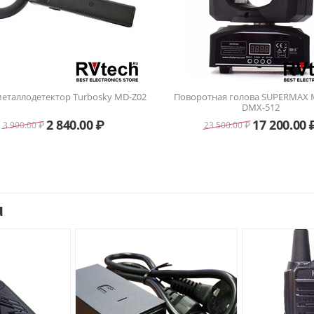
еталлодетектор Turbosky MD-Z02
Поворотная голова SUPERMAX
DMX-512
2 840.00
₽
17 200.00
3 990.00
₽
23 500.00
₽
u