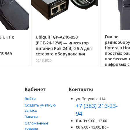
Гид по
3 UHF с
Ubiquiti GP‑A240‑050
радиообор
(POE‑24‑12W) — инжектор
Hytera в Но
питания PoE 24 В, 0,5 А для
простых ра
ТБ 969
сетевого оборудования
профессио
05.18.2026
цифровых с
05.05.2026
Кабинет
Контакты
Войти
ул. Петухова 114
+7 (383) 213-23-
Создать учетную
запись
94
Заказы
Пн-Пт
9.00 - 17.00
Отложенные
Сб
9.00 - 13.00,
Вс
-
товары