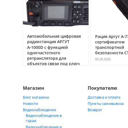
ссе под
Автомобильная цифровая
Рация Аргут А‑7
очему
радиостанция АРГУТ
сертификатом
ак
А‑1000D с функцией
транспортной
ь
одночастотного
безопасности С
ретранслятора для
05.20.2026
объектов связи под ключ
05.21.2026
Магазин
Покупателю
Блог магазина
Доставка и оплата
Новости
Пункты самовывоза
Видеонаблюдение
Возврат
Видеонаблюдение в
гараж
Видеонаблюдение в