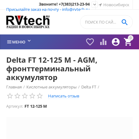
Звоните! +7(383)213-23-94

Новосибирск
Присылайте заказ на почту - info@rvtech.ru

0






МЕНЮ
Delta FT 12-125 M - AGM,
фронттерминальный
аккумулятор
Главная
/
Кислотные аккумуляторы
/
Delta FT
/
Написать отзыв
Артикул:
FT 12-125 M