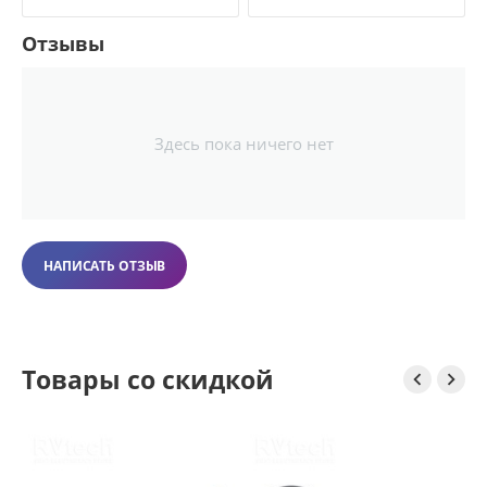
Отзывы
Здесь пока ничего нет
НАПИСАТЬ ОТЗЫВ
Товары со скидкой


S