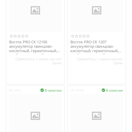
Восток PRO СК 12100
Восток PRO СК 1207
аккумулятор свинцово-
аккумулятор свинцово-
кислотный, герметичный,
кислотный, герметичный,
необслуживаемый
необслуживаемый
Свяжитесь с нами насчёт
Свяжитесь с нами насчёт
цены
цены
В наличии
В наличии
СК 1275

СК 12150
