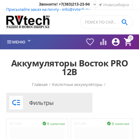
Звоните! +7(383)213-23-94

Новосибирск
Присылайте заказ на почту - info@rvtech.ru

0






МЕНЮ
Аккумуляторы Восток PRO
12В
Главная
/
Кислотные аккумуляторы
/

Фильтры
В наличии
В наличии
СК 1255

СК 1205
