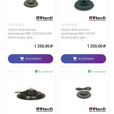
Optim Магнитное
Optim Магнитное
крепление BM-120 VHF\UHF
крепление BM-120 DV
Аксессуары для
Аксессуары для
радиостанций
радиостанций
1 350.00
₽
1 350.00
₽
В КОРЗИНУ
В КОРЗИНУ
В наличии
В наличии
ВМ 145 DV

ВМ 145
