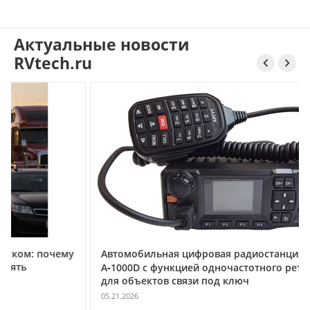
Актуальные новости
RVtech.ru


му
Автомобильная цифровая радиостанция АРГУТ
А‑1000D с функцией одночастотного ретранслятора
для объектов связи под ключ
05.21.2026