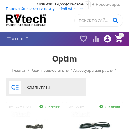
Звоните! +7(383)213-23-94

Новосибирск
Присылайте заказ на почту - info@rvtech.ru

0






МЕНЮ
Optim
Главная
/
Рации, радиостанции
/
Аксессуары для раций
/
Магнитное крепление
/

Фильтры
В наличии
В наличии
BM-120 VHF\UHF

BM-120 DV
