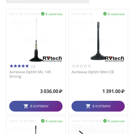
В наличии
В наличии
Optim ML 145 Strong

Optim Mini CB

(1)
Антенна Optim ML 145
Антенна Optim Mini CB
Strong
3 036.00
₽
1 391.00
₽
В КОРЗИНУ
В КОРЗИНУ
В наличии
В наличии
Optim СB BIG MAG

Optim СВ 50 DB MAG
