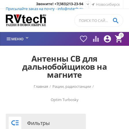
Звоните! +7(383)213-23-94

Новосибирск
Присылайте заказ на почту - info@rvtech.ru

0






МЕНЮ
Антенны CB для
дальнобойщиков на
магните
Главная
/
Рации, радиостанции
/
Optim
Turbosky

Фильтры