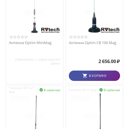
Антенна Optim MiniMag
Антенна Optim CB 100 Mag
Свяжитесь с нами насчёт
2 656.00
₽
цены
В КОРЗИНУ
Turbosky CB T3-27
В наличии
В наличии

Turbosky CB T3 Mag

Mag