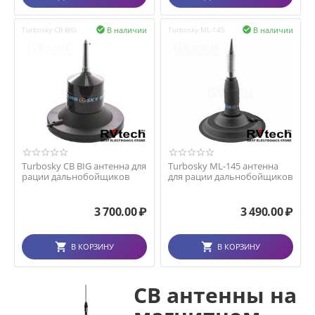
В наличии
В наличии
Turbosky CB BIG

Turbosky ML-145

Turbosky CB BIG антенна для
Turbosky ML-145 антенна
рации дальнобойщиков
для рации дальнобойщиков
3 700.00
₽
3 490.00
₽
В КОРЗИНУ
В КОРЗИНУ
CB антенны на