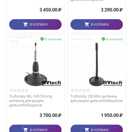
3 450.00
₽
3 290.00
₽
В КОРЗИНУ
В КОРЗИНУ
Turbosky ML-145
В наличии
В наличии

Turbosky CB Mini

Strong
Turbosky ML-145 Strong
Turbosky CB Mini антенна
антенна для рации
для рации дальнобойщиков
дальнобойщиков
3 700.00
₽
1 950.00
₽
В КОРЗИНУ
В КОРЗИНУ