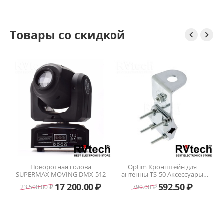
Товары со скидкой


Поворотная голова
Optim Кронштейн для
SUPERMAX MOVING DMX-512
антенны TS-50 Аксессуары
для радиостанций
17 200.00
₽
592.50
₽
23 500.00
₽
790.00
₽