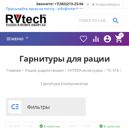
Звоните! +7(383)213-23-94

Новосибирск
Присылайте заказ на почту - info@rvtech.ru

0






МЕНЮ
Гарнитуры для рации
Главная
/
Рации, радиостанции
/
HYTERA аксессуары
/
TC-518
/
Гарнитура
Коммуникатор

Фильтры
В наличии
В наличии
SM08M3 - TC-508

EAM12 - TC-508
