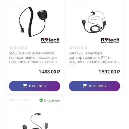
SM08M3 - Коммуникатор
EAM12 - Гарнитура
стандартный с гнездом для
однопроводная с РТТ и
наушника (боковая вилка)
встроенным микрофоном, с
VOX , с прозрачной аку...
1 488.00
₽
1 592.00
₽
В КОРЗИНУ
В КОРЗИНУ
В наличии
ESM12 - TC-508
