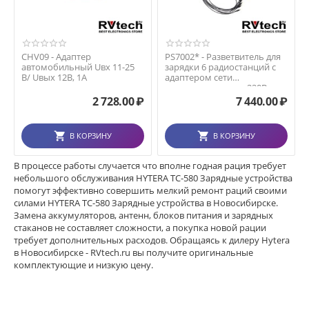
CHV09 - Адаптер
PS7002* - Разветвитель для
автомобильный Uвх 11-25
зарядки 6 радиостанций с
В/ Uвых 12В, 1А
адаптером сети
переменного тока 220В
2 728.00
₽
7 440.00
₽
В КОРЗИНУ
В КОРЗИНУ
В процессе работы случается что вполне годная рация требует
небольшого обслуживания HYTERA TC-580 Зарядные устройства
помогут эффективно совершить мелкий ремонт раций своими
силами HYTERA TC-580 Зарядные устройства в Новосибирске.
Замена аккумуляторов, антенн, блоков питания и зарядных
стаканов не составляет сложности, а покупка новой рации
требует дополнительных расходов. Обращаясь к дилеру Hytera
в Новосибирске - RVtech.ru вы получите оригинальные
комплектующие и низкую цену.