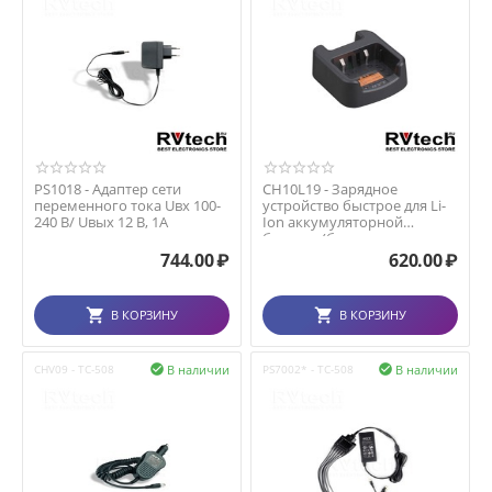
PS1018 - Адаптер сети
CH10L19 - Зарядное
переменного тока Uвх 100-
устройство быстрое для Li-
240 В/ Uвых 12 В, 1А
Ion аккумуляторной
батареи (без сетевого а...
744.00
₽
620.00
₽
В КОРЗИНУ
В КОРЗИНУ
В наличии
В наличии
CHV09 - TC-508

PS7002* - TC-508
