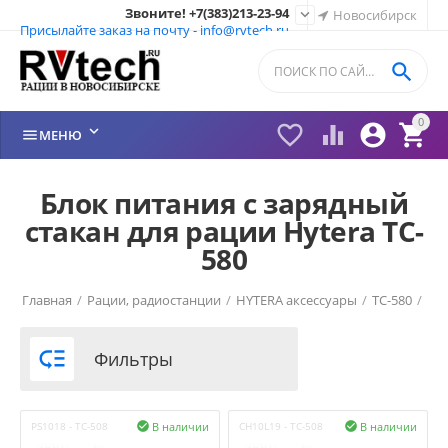
Звоните! +7(383)213-23-94

Новосибирск
Присылайте заказ на почту - info@rvtech.ru

0






МЕНЮ
Блок питания с зарядный
стакан для рации Hytera TC-
580
Главная
/
Рации, радиостанции
/
HYTERA аксессуары
/
TC-580
/

Фильтры
В наличии
В наличии
PS1018 - TC-508

CH10L19 - TC-508
