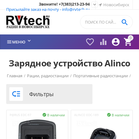
Звоните! +7(383)213-23-94

Новосибирск
Присылайте заказ на почту - info@rvtech.ru

0






МЕНЮ
Зарядное устройство Alinco
Главная
/
Рации, радиостанции
/
Портативные радиостанции
/
Рации Alinco (Япония)
/

Фильтры
В наличии
В наличии
P@RUS EDC-97

ALINCO EDC-189
