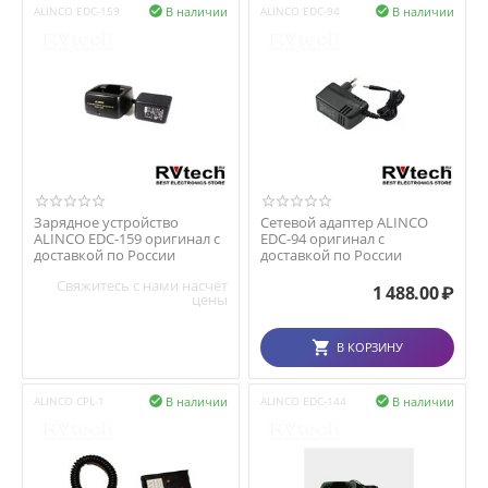
В наличии
В наличии
ALINCO EDC-159

ALINCO EDC-94

Зарядное устройство
Сетевой адаптер ALINCO
ALINCO EDC-159 оригинал с
EDC-94 оригинал с
доставкой по России
доставкой по России
Свяжитесь с нами насчёт
1 488.00
₽
цены
В КОРЗИНУ
В наличии
В наличии
ALINCO CPL-1

ALINCO EDC-144
