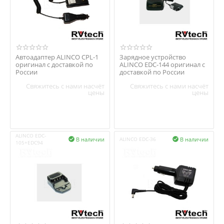
Автоадаптер ALINCO CPL-1
Зарядное устройство
оригинал с доставкой по
ALINCO EDC-144 оригинал с
России
доставкой по России
Свяжитесь с нами насчёт
Свяжитесь с нами насчёт
цены
цены
ALINCO EDC-
В наличии
В наличии

ALINCO EDС-36

105+EDC94