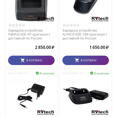
Зарядное устройство
Зарядное устройство
P@RUS EDC-97 оригинал с
ALINCO EDC-189 оригинал с
доставкой по России
доставкой по России
2 850.00
₽
1 650.00
₽
В КОРЗИНУ
В КОРЗИНУ
В наличии
В наличии
ALINCO EDC-191

ALINCO EDC-168
