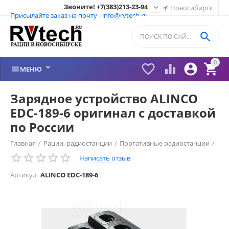
Звоните! +7(383)213-23-94

Новосибирск
Присылайте заказ на почту - info@rvtech.ru

0






МЕНЮ
Зарядное устройство ALINCO
EDC-189-6 оригинал с доставкой
по России
Главная
/
Рации, радиостанции
/
Портативные радиостанции
/
Написать отзыв
Рации Alinco (Япония)
/
Зарядное устройство Alinco
/
Артикул:
ALINCO EDC-189-6