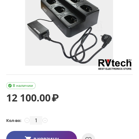
В наличии

12 100.00
₽
Кол-во:
−
+