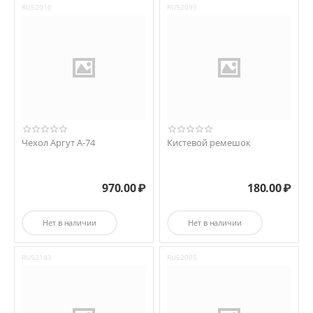
RU52010
RU52093
Чехол Аргут А-74
Кистевой ремешок
970.00
₽
180.00
₽
Нет в наличии
Нет в наличии
RU52143
RU52005