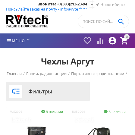
Звоните! +7(383)213-23-94

Новосибирск
Присылайте заказ на почту - info@rvtech.ru

0






МЕНЮ
Чехлы Аргут
Главная
/
Рации, радиостанции
/
Портативные радиостанции
/
Рации Аргут (Россия)
/

Фильтры
В наличии
В наличии
RU52006

RU52004
