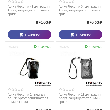
Аргут Чехол А-43 для рации
Аргут Чехол А-54 для рации
Аргут, защищает от пыли и
Аргут, защищает от пыли и
грязи
грязи
970.00
₽
970.00
₽
В КОРЗИНУ
В КОРЗИНУ
В наличии
В наличии
RU52003

RU52002

Аргут Чехол А-24 new для
Аргут Чехол А-23 для рации
рации Аргут, защищает от
Аргут, защищает от пыли и
пыли и грязи
грязи