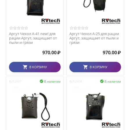
Аргут Чехол А-41 new! для
Аргут Чехол А-25 для рации
рации Аргут, защищает от
Аргут, защищает от пыли и
пыли и грязи
грязи
970.00
₽
970.00
₽
В КОРЗИНУ
В КОРЗИНУ
В наличии
В наличии
RU52007

RU52008
