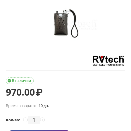
В наличии

970.00
₽
Время возврата:
10 дн.
Кол-во:
−
+