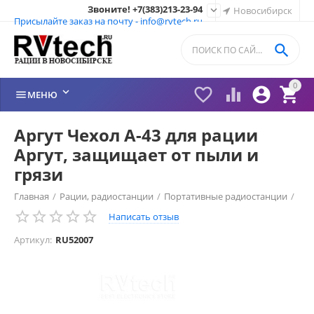
Звоните! +7(383)213-23-94

Новосибирск
Присылайте заказ на почту - info@rvtech.ru

0






МЕНЮ
Аргут Чехол А-43 для рации
Аргут, защищает от пыли и
грязи
Главная
/
Рации, радиостанции
/
Портативные радиостанции
/
Написать отзыв
Рации Аргут (Россия)
/
Чехлы Аргут
/
Артикул:
RU52007