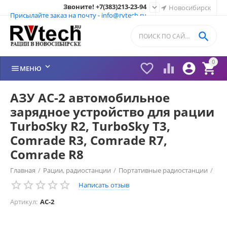
Звоните! +7(383)213-23-94

Новосибирск
Присылайте заказ на почту - info@rvtech.ru

0






МЕНЮ
АЗУ AC-2 автомобильное
зарядное устройство для рации
TurboSky R2, TurboSky T3,
Comrade R3, Comrade R7,
Comrade R8
Главная
/
Рации, радиостанции
/
Портативные радиостанции
/
Написать отзыв
Рации Comrade (Россия)
/
Зарядное устройство Comrade
/
Артикул:
AC-2