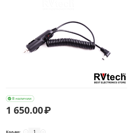
В наличии

1 650.00
₽
Кол-во:
−
+