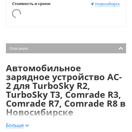
Стоимость и сроки:
Новосибирск
Описание
Автомобильное
зарядное устройство AC-
2 для TurboSky R2,
TurboSky T3, Comrade R3,
Comrade R7, Comrade R8 в
Новосибирске
Зарядное устройство автомобильное для радиостанций T4, T5,
Больше
R4, R5, R6 В радиостанциях T6, T7, T8, T9 кабель питания в паян в