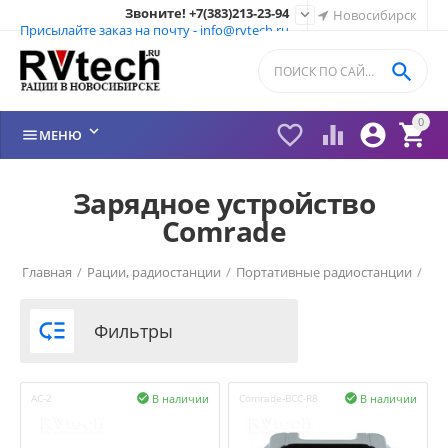
Звоните! +7(383)213-23-94

Новосибирск
Присылайте заказ на почту - info@rvtech.ru

0






МЕНЮ
Зарядное устройство
Comrade
Главная
/
Рации, радиостанции
/
Портативные радиостанции
/
Рации Comrade (Россия)
/

Фильтры
В наличии
В наличии
AC-2

Comrade-BCC-R8
