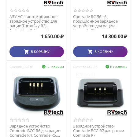
АЗУ AC-1 автомобильное
Comrade RC-56 - 6-
зарядное устройство для
позиционное зарядное
рации TurboSky R2,
устройство для рации
TurboSky T3, Comrade ...
Comrade R5
1 650.00
₽
14 300.00
₽
В КОРЗИНУ
В КОРЗИНУ
В наличии
В наличии
Comrade-BCC-R6

Comrade-BCC-R7

Зарядное устройство
Зарядное устройство
Comrade BCC-R6 для рации
Comrade BCC-R7 для рации
Comrade R4, Comrade R5,
Comrade R7