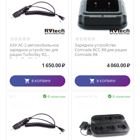
АЗУ AC-2 автомобильное
Зарядное устройство
зарядное устройство для
Comrade BCC-R8 для рации
рации TurboSky R2,
Comrade R8
TurboSky T3, Comrade ...
1 650.00
₽
4 060.00
₽
В КОРЗИНУ
В КОРЗИНУ
В наличии
В наличии
AC-1

Comrade RC-56
