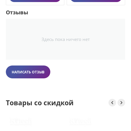
Отзывы
Здесь пока ничего нет
НАПИСАТЬ ОТЗЫВ
Товары со скидкой


S