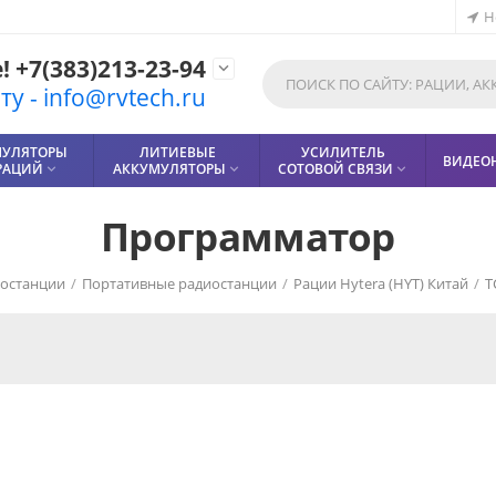
Н
 +7(383)213-23-94

у - info@rvtech.ru
МУЛЯТОРЫ
ЛИТИЕВЫЕ
УСИЛИТЕЛЬ
ВИДЕО
РАЦИЙ
АККУМУЛЯТОРЫ
СОТОВОЙ СВЯЗИ



Программатор
иостанции
/
Портативные радиостанции
/
Рации Hytera (HYT) Китай
/
T