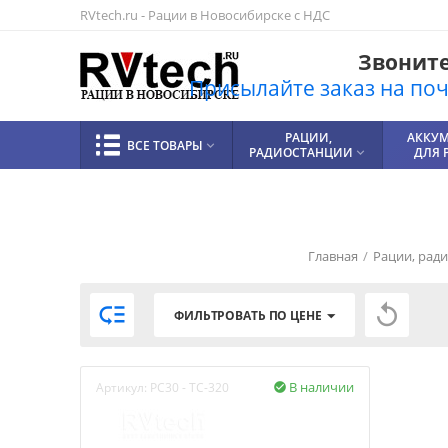
RVtech.ru - Рации в Новосибирске с НДС
Звоните!
Присылайте заказ на почт
РАЦИИ,
АККУ
ВСЕ ТОВАРЫ

РАДИОСТАНЦИИ
ДЛЯ 

Главная
/
Рации, рад


ФИЛЬТРОВАТЬ ПО ЦЕНЕ
В наличии
Артикул:
PC30 - TC-320
