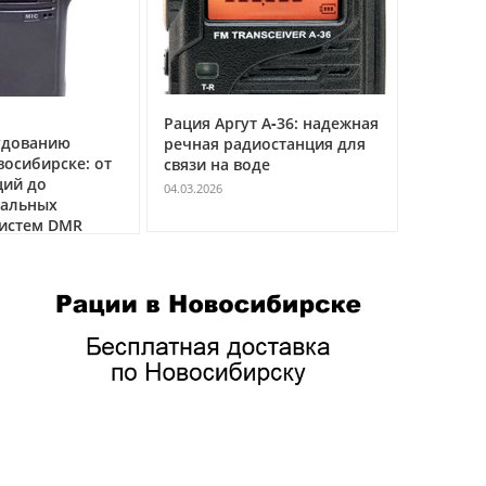
Рация Аргут А‑36: надежная
Рация Ар
удованию
речная радиостанция для
профес
восибирске: от
связи на воде
авиацио
ций до
VHF
04.03.2026
нальных
04.03.2026
истем DMR