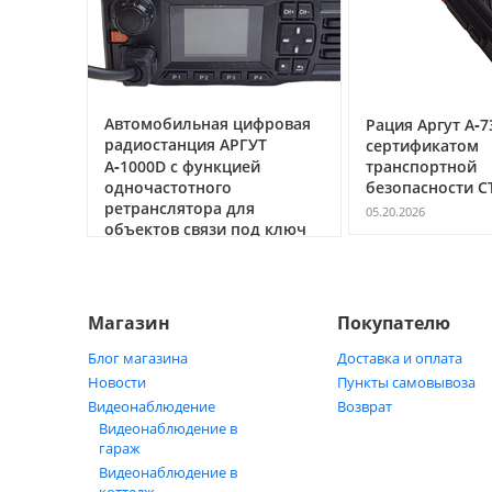
ссе под
Автомобильная цифровая
Рация Аргут А‑7
очему
радиостанция АРГУТ
сертификатом
ак
А‑1000D с функцией
транспортной
ь
одночастотного
безопасности С
ретранслятора для
05.20.2026
объектов связи под ключ
05.21.2026
Магазин
Покупателю
Блог магазина
Доставка и оплата
Новости
Пункты самовывоза
Видеонаблюдение
Возврат
Видеонаблюдение в
гараж
Видеонаблюдение в