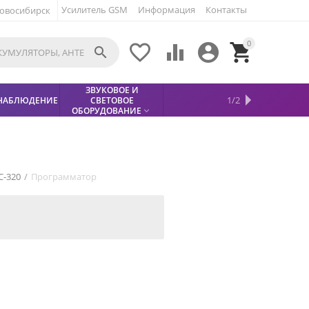
Усилитель GSM
Информация
Контакты
овосибирск
0





ЗВУКОВОЕ И
МЕТАЛЛОДЕТЕКТОР
ХИТЫ
КИСЛОТНЫЕ
1/2
НАБЛЮДЕНИЕ
СВЕТОВОЕ
УСЛУГИ
БЕЗОПАСНОСТЬ
СКИДКИ
НОВИНКИ


АККУМУЛЯТОРЫ
ПРОДАЖ
СФИНКС (SPHINX)

ОБОРУДОВАНИЕ

C-320
/
Программатор