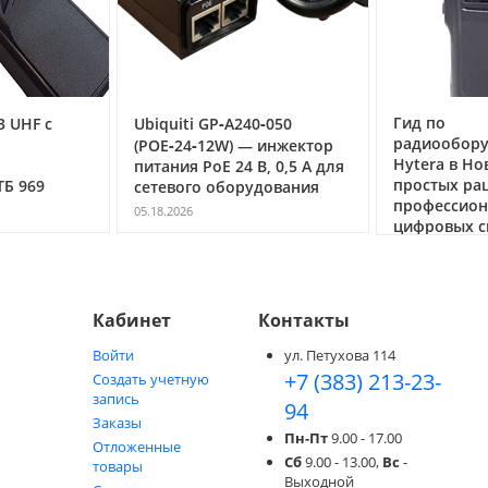
Гид по
3 UHF с
Ubiquiti GP‑A240‑050
радиообор
(POE‑24‑12W) — инжектор
Hytera в Но
питания PoE 24 В, 0,5 А для
простых ра
ТБ 969
сетевого оборудования
профессио
05.18.2026
цифровых с
05.05.2026
Кабинет
Контакты
Войти
ул. Петухова 114
+7 (383) 213-23-
Создать учетную
запись
94
Заказы
Пн-Пт
9.00 - 17.00
Отложенные
Сб
9.00 - 13.00,
Вс
-
товары
Выходной