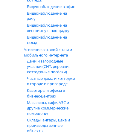
коттедж
Видеонаблюдение в офис
Видеонаблюдение на
дачу
Видеонаблюдение на
лестничную площадку
Видеонаблюдение на
склад
Усиление сотовой связи и
мобильного интернета
Дачи и загородные
участки (СНТ, деревни,
коттеджные посёлки)
Частные дома и коттеджи
в городе и пригороде
Квартиры и офисы в
бизнес‑центрах
Магазины, кафе, АЗС и
другие коммерческие
помещения
Склады, ангары, цеха и
производственные
объекты