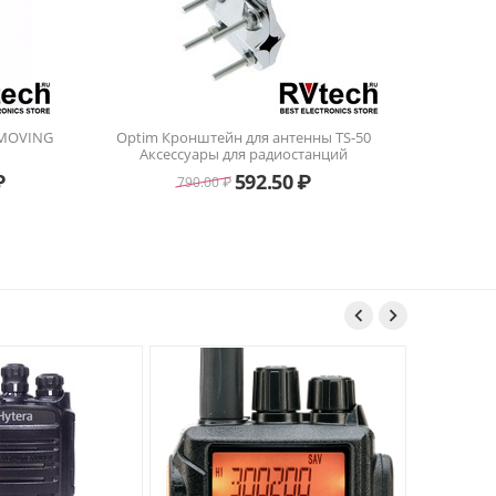
 MOVING
Optim Кронштейн для антенны TS-50
Аксессуары для радиостанций
₽
592.50
₽
790.00
₽

