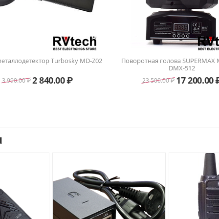
еталлодетектор Turbosky MD-Z02
Поворотная голова SUPERMAX
DMX-512
2 840.00
₽
17 200.00
3 990.00
₽
23 500.00
₽
u