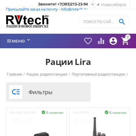
Звоните! +7(383)213-23-94

Новосибирск
Присылайте заказ на почту - info@rvtech.ru

0






МЕНЮ
Рации Lira
Главная
/
Рации, радиостанции
/
Портативные радиостанции
/
Рации ЛИРА (LiRA) Россия
/

Фильтры
В наличии
В наличии
LIRA DM-1000 UHF

Lira DP-200
