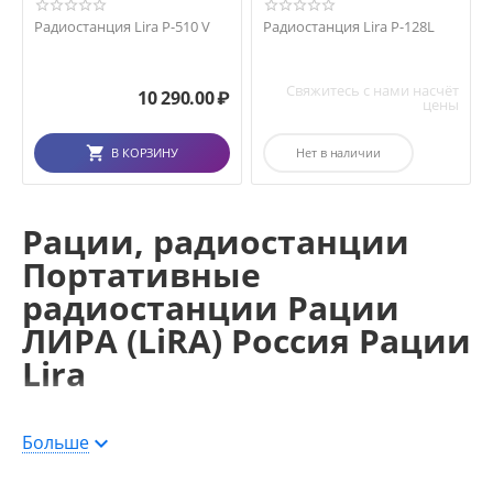
Радиостанция Lira P-510 V
Радиостанция Lira P-128L
Свяжитесь с нами насчёт
10 290.00
₽
цены
В КОРЗИНУ
Нет в наличии
Рации, радиостанции
Портативные
радиостанции Рации
ЛИРА (LiRA) Россия Рации
Lira
Магазин RVtech.ru работает для вас. Предлагаем аппаратуру для
Больше
решения ваших задач. Оформить заказ можно на сайте. Или
позвонив по телефону +7 913 95-23-567, +7 (383) 213-23-94.
Напишите ваш запрос в свободной форме на почту