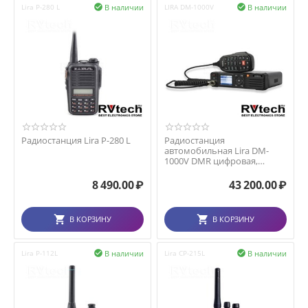
В наличии
В наличии
Lira P-280 L

LIRA DM-1000V

Радиостанция Lira P-280 L
Радиостанция
автомобильная Lira DM-
1000V DMR цифровая,
аналоговая
8 490.00
₽
43 200.00
₽
В КОРЗИНУ
В КОРЗИНУ
В наличии
В наличии
Lira P-112L

Lira CP-215L
